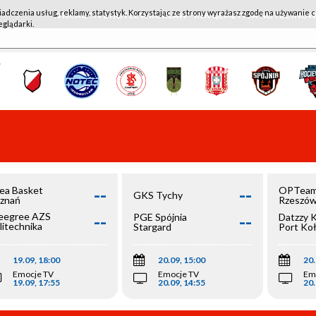
iadczenia usług, reklamy, statystyk. Korzystając ze strony wyrażasz zgodę na używanie c
WKK ACTIVE HOTEL WROCŁAW - KSK QEMETICA NOTEĆ IN
eglądarki.
--
--
ea Basket
OPTeam
GKS Tychy
znań
Rzeszó
--
--
egree AZS
PGE Spójnia
Datzzy 
litechnika
Stargard
Port Ko
olska
19.09, 18:00
20.09, 15:00
20.
Emocje TV
Emocje TV
Em
19.09, 17:55
20.09, 14:55
20.