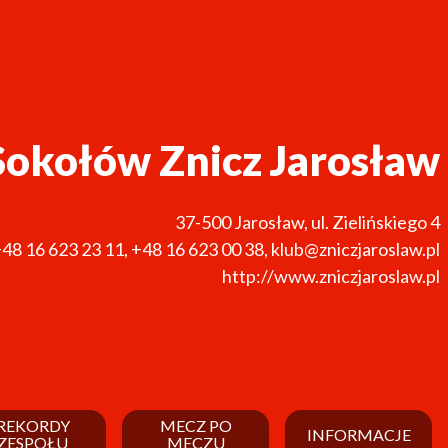
Sokołów Znicz Jarosław
37-500
Jarosław
,
ul. Zielińskiego 4
48 16 623 23 11
,
+48 16 623 00 38
,
klub@zniczjaroslaw.pl
http://www.zniczjaroslaw.pl
REKORDY
MECZ PO
INFORMACJE
ZESPOŁU
MECZU