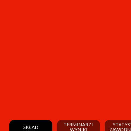
TERMINARZ I
STATYS
SKŁAD
WYNIKI
ZAWODN