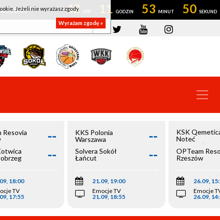
42
11
53
50
ookie. Jeżeli nie wyrażasz zgody
OWROCŁAW
Wyrażam zgodę »
--
--
KSK Qemetic
 Resovia
KKS Polonia
Noteć
w
Warszawa
Inowrocław
--
--
Kotwica
Solvera Sokół
OPTeam Reso
łobrzeg
Łańcut
Rzeszów
09, 18:00
21.09, 19:00
26.09, 15
ocje TV
Emocje TV
Emocje T
09, 17:55
21.09, 18:55
26.09, 14