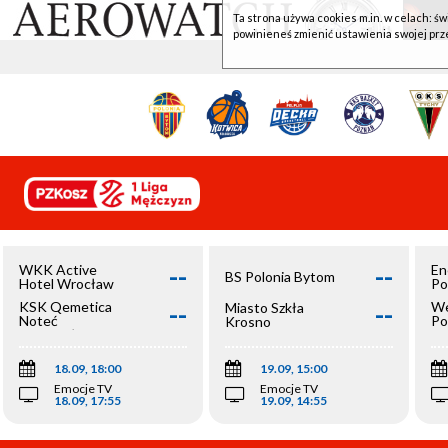
Ta strona używa cookies m.in. w celach: św
powinieneś zmienić ustawienia swojej prz
--
--
WKK Active
En
BS Polonia Bytom
Hotel Wrocław
Po
--
--
KSK Qemetica
We
Miasto Szkła
Noteć
Po
Krosno
Inowrocław
Op
18.09, 18:00
19.09, 15:00
Emocje TV
Emocje TV
18.09, 17:55
19.09, 14:55