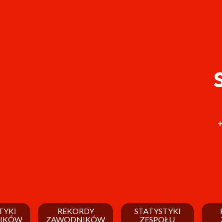
+
TYKI
REKORDY
STATYSTYKI
IKÓW
ZAWODNIKÓW
ZESPOŁU