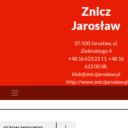
Znicz
Jarosław
37-500
Jarosław
,
ul.
Zielińskiego 4
+48 16 623 23 11
,
+48 16
623 00 38
,
klub@zniczjaroslaw.pl
http://www.zniczjaroslaw.p
SEZON 2022/2023