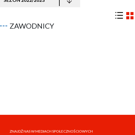
ZAWODNICY
ZNAJDŹ NAS W MEDIACH SPOŁECZNOŚCIOWYCH