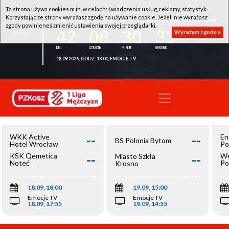
Ta strona używa cookies m.in. w celach: świadczenia usług, reklamy, statystyk.
Korzystając ze strony wyrażasz zgodę na używanie cookie. Jeżeli nie wyrażasz
WKK ACTIVE HOTEL WROCŁAW - KSK QEMETICA NOTEĆ INOWROCŁAW
zgody powinieneś zmienić ustawienia swojej przeglądarki.
42
08
30
33
Wyrażam zgodę »
18.09.2026, GODZ. 18:00, EMOCJE TV
--
--
WKK Active
En
BS Polonia Bytom
Hotel Wrocław
Po
--
--
KSK Qemetica
We
Miasto Szkła
Noteć
Po
Krosno
Inowrocław
Op
18.09, 18:00
19.09, 15:00
Emocje TV
Emocje TV
18.09, 17:55
19.09, 14:55