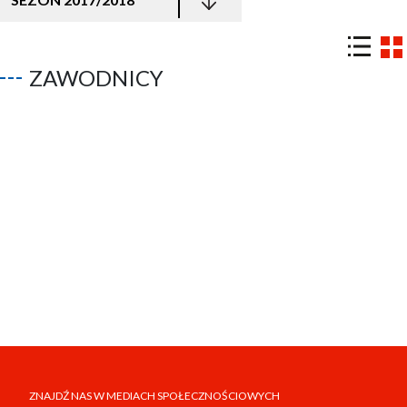
ZAWODNICY
ZNAJDŹ NAS W MEDIACH SPOŁECZNOŚCIOWYCH