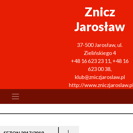
Znicz
Jarosław
37-500
Jarosław
,
ul.
Zielińskiego 4
+48 16 623 23 11
,
+48 16
623 00 38
,
klub@zniczjaroslaw.pl
http://www.zniczjaroslaw.p
SEZON 2017/2018