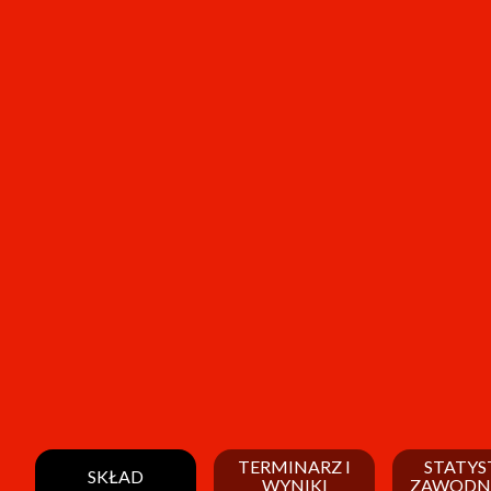
TERMINARZ I
STATYS
SKŁAD
WYNIKI
ZAWODN