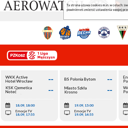
Ta strona używa cookies m.in. w celach: św
powinieneś zmienić ustawienia swojej prz
--
--
WKK Active
En
BS Polonia Bytom
Hotel Wrocław
Po
--
--
KSK Qemetica
We
Miasto Szkła
Noteć
Po
Krosno
Inowrocław
Op
18.09, 18:00
19.09, 15:00
Emocje TV
Emocje TV
18.09, 17:55
19.09, 14:55