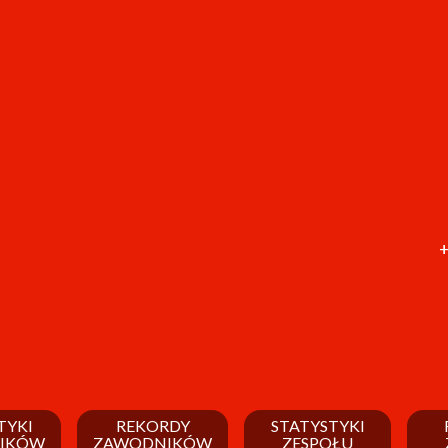
+
TYKI
REKORDY
STATYSTYKI
IKÓW
ZAWODNIKÓW
ZESPOŁU