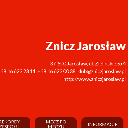
Znicz Jarosław
37-500
Jarosław
,
ul. Zielińskiego 4
48 16 623 23 11
,
+48 16 623 00 38
,
klub@zniczjaroslaw.pl
http://www.zniczjaroslaw.pl
REKORDY
MECZ PO
INFORMACJE
ZESPOŁU
MECZU