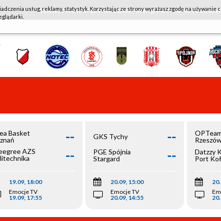
iadczenia usług, reklamy, statystyk. Korzystając ze strony wyrażasz zgodę na używanie c
WKK ACTIVE HOTEL WROCŁAW - KSK QEMETICA NOTEĆ IN
eglądarki.
--
--
ea Basket
OPTeam
GKS Tychy
znań
Rzeszó
--
--
egree AZS
PGE Spójnia
Datzzy 
litechnika
Stargard
Port Ko
olska
19.09, 18:00
20.09, 15:00
20.
Emocje TV
Emocje TV
Em
19.09, 17:55
20.09, 14:55
20.