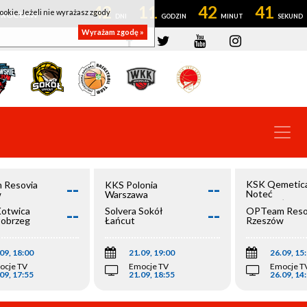
42
11
42
41
ookie. Jeżeli nie wyrażasz zgody
OWROCŁAW
Wyrażam zgodę »
--
--
KSK Qemetic
 Resovia
KKS Polonia
Noteć
w
Warszawa
Inowrocław
--
--
Kotwica
Solvera Sokół
OPTeam Reso
łobrzeg
Łańcut
Rzeszów
09, 18:00
21.09, 19:00
26.09, 15
ocje TV
Emocje TV
Emocje T
09, 17:55
21.09, 18:55
26.09, 14