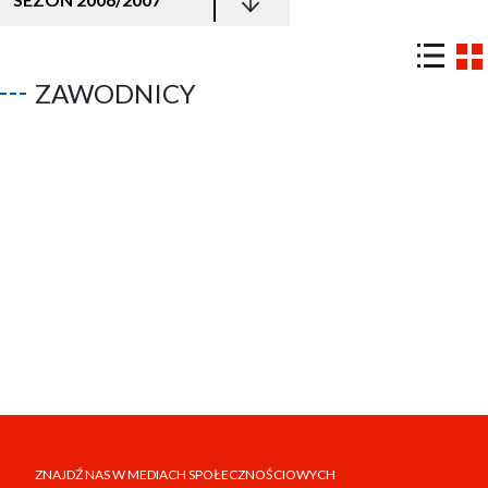
ZAWODNICY
ZNAJDŹ NAS W MEDIACH SPOŁECZNOŚCIOWYCH