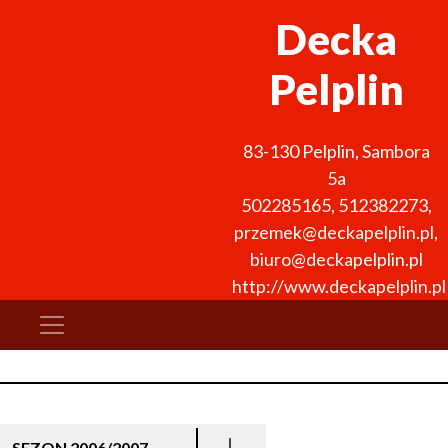
Decka
Pelplin
83-130
Pelplin
,
Sambora
5a
502285165, 512382273
,
przemek@deckapelplin.pl,
biuro@deckapelplin.pl
http://www.deckapelplin.pl
SEZON 2006/2007