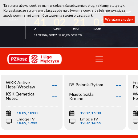
Ta strona używa cookies m.in. w celach: świadczenia usług, reklamy, statystyk.
Korzystając ze strony wyrażasz zgodę na używanie cookie. Jeżeli nie wyrażasz
WKK ACTIVE HOTEL WROCŁAW - KSK QEMETICA NOTEĆ INOWROCŁAW
zgody powinieneś zmienić ustawienia swojej przeglądarki.
41
02
21
01
Wyrażam zgodę »
18.09.2026, GODZ. 18:00, EMOCJE TV
--
--
WKK Active
En
BS Polonia Bytom
Hotel Wrocław
Po
--
--
KSK Qemetica
We
Miasto Szkła
Noteć
Po
Krosno
Inowrocław
Op
18.09, 18:00
19.09, 15:00
Emocje TV
Emocje TV
18.09, 17:55
19.09, 14:55