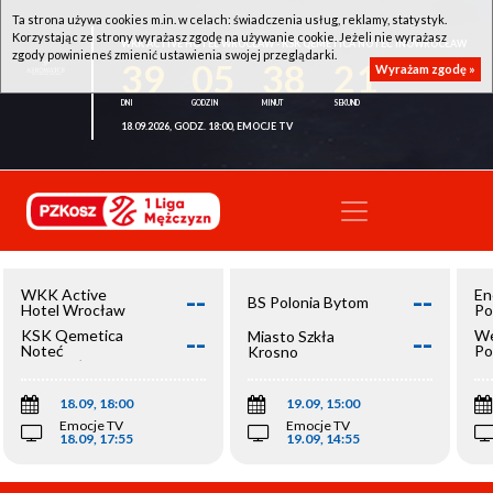
Ta strona używa cookies m.in. w celach: świadczenia usług, reklamy, statystyk.
Korzystając ze strony wyrażasz zgodę na używanie cookie. Jeżeli nie wyrażasz
WKK ACTIVE HOTEL WROCŁAW - KSK QEMETICA NOTEĆ INOWROCŁAW
zgody powinieneś zmienić ustawienia swojej przeglądarki.
39
05
38
21
Wyrażam zgodę »
18.09.2026, GODZ. 18:00, EMOCJE TV
--
--
WKK Active
En
BS Polonia Bytom
Hotel Wrocław
Po
--
--
KSK Qemetica
We
Miasto Szkła
Noteć
Po
Krosno
Inowrocław
Op
18.09, 18:00
19.09, 15:00
Emocje TV
Emocje TV
18.09, 17:55
19.09, 14:55