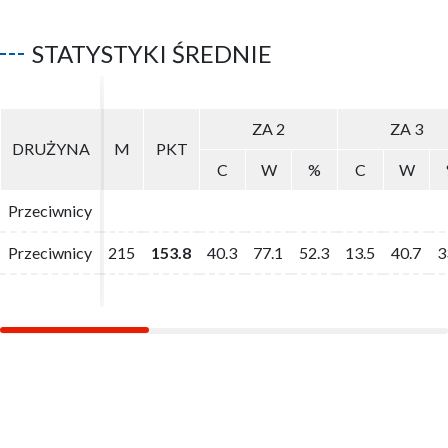
STATYSTYKI ŚREDNIE
ZA 2
ZA 2
ZA 3
ZA 3
DRUŻYNA
DRUŻYNA
M
M
PKT
PKT
C
C
W
W
%
%
C
C
W
W
Przeciwnicy
Przeciwnicy
Przeciwnicy
Przeciwnicy
215
215
153.8
153.8
40.3
40.3
77.1
77.1
52.3
52.3
13.5
13.5
40.7
40.7
3
3