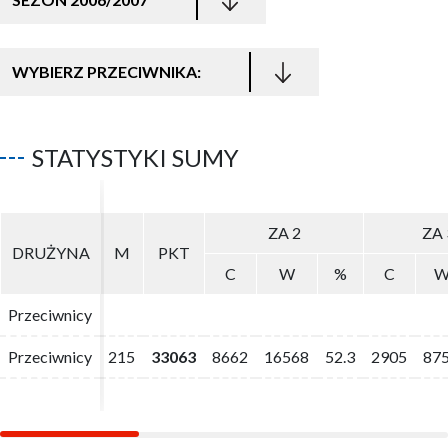
WYBIERZ PRZECIWNIKA:
STATYSTYKI SUMY
ZA 2
ZA 2
ZA 
ZA 
DRUŻYNA
DRUŻYNA
M
M
PKT
PKT
C
C
W
W
%
%
C
C
Przeciwnicy
Przeciwnicy
Przeciwnicy
Przeciwnicy
215
215
33063
33063
8662
8662
16568
16568
52.3
52.3
2905
2905
87
87