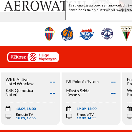
Ta strona używa cookies m.in. w celach: św
powinieneś zmienić ustawienia swojej prz
--
--
WKK Active
En
BS Polonia Bytom
Hotel Wrocław
Po
--
--
KSK Qemetica
We
Miasto Szkła
Noteć
Po
Krosno
Inowrocław
Op
18.09, 18:00
19.09, 15:00
Emocje TV
Emocje TV
18.09, 17:55
19.09, 14:55