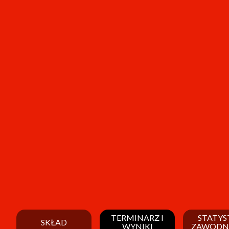
TERMINARZ I
STATYS
SKŁAD
WYNIKI
ZAWODN