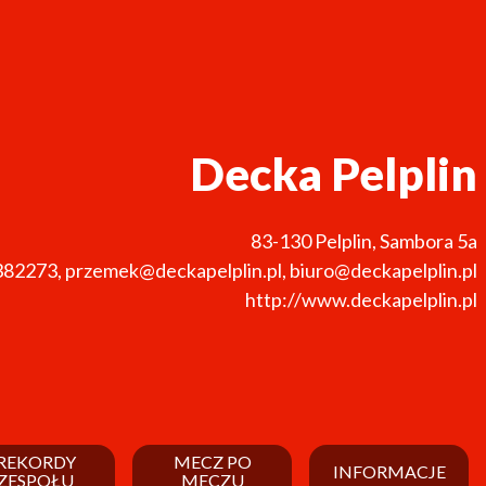
Decka Pelplin
83-130
Pelplin
,
Sambora 5a
382273
,
przemek@deckapelplin.pl, biuro@deckapelplin.pl
http://www.deckapelplin.pl
REKORDY
MECZ PO
INFORMACJE
ZESPOŁU
MECZU