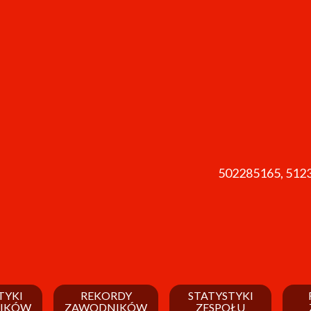
502285165, 512
TYKI
REKORDY
STATYSTYKI
IKÓW
ZAWODNIKÓW
ZESPOŁU