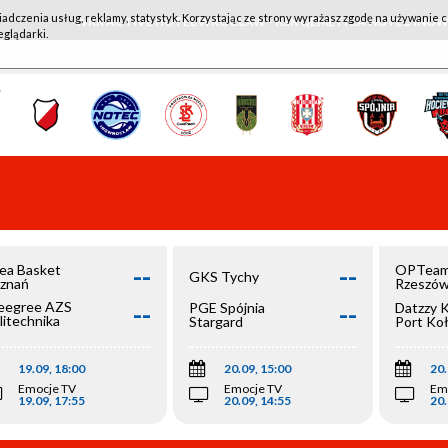
iadczenia usług, reklamy, statystyk. Korzystając ze strony wyrażasz zgodę na używanie c
WKK ACTIVE HOTEL WROCŁAW - KSK QEMETICA NOTEĆ IN
eglądarki.
--
--
ea Basket
OPTeam
GKS Tychy
znań
Rzeszó
--
--
egree AZS
PGE Spójnia
Datzzy 
litechnika
Stargard
Port Ko
olska
19.09, 18:00
20.09, 15:00
20.
Emocje TV
Emocje TV
Em
19.09, 17:55
20.09, 14:55
20.