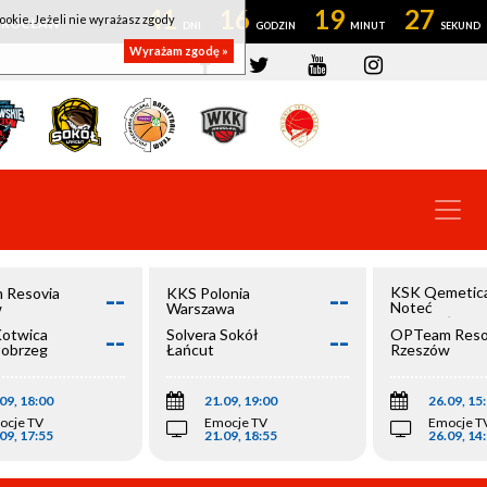
41
16
19
26
ookie. Jeżeli nie wyrażasz zgody
OWROCŁAW
Wyrażam zgodę »
--
--
KSK Qemetic
 Resovia
KKS Polonia
Noteć
w
Warszawa
Inowrocław
--
--
Kotwica
Solvera Sokół
OPTeam Reso
łobrzeg
Łańcut
Rzeszów
09, 18:00
21.09, 19:00
26.09, 15
ocje TV
Emocje TV
Emocje T
09, 17:55
21.09, 18:55
26.09, 14