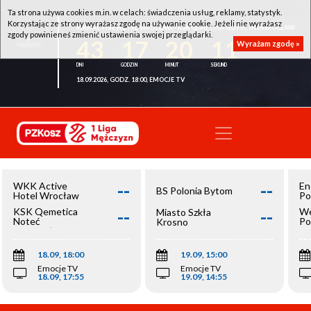
Ta strona używa cookies m.in. w celach: świadczenia usług, reklamy, statystyk.
Korzystając ze strony wyrażasz zgodę na używanie cookie. Jeżeli nie wyrażasz
WKK ACTIVE HOTEL WROCŁAW - KSK QEMETICA NOTEĆ INOWROCŁAW
zgody powinieneś zmienić ustawienia swojej przeglądarki.
43
17
20
11
Wyrażam zgodę »
18.09.2026, GODZ. 18:00, EMOCJE TV
--
--
WKK Active
En
BS Polonia Bytom
Hotel Wrocław
Po
--
--
KSK Qemetica
We
Miasto Szkła
Noteć
Po
Krosno
Inowrocław
Op
18.09, 18:00
19.09, 15:00
Emocje TV
Emocje TV
18.09, 17:55
19.09, 14:55