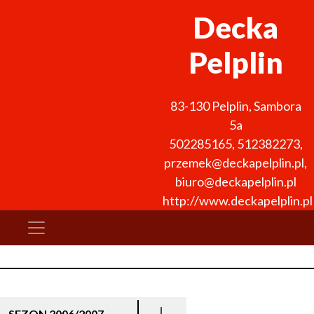
Decka
Pelplin
83-130
Pelplin
,
Sambora
5a
502285165, 512382273
,
przemek@deckapelplin.pl,
biuro@deckapelplin.pl
http://www.deckapelplin.pl
SEZON 2006/2007