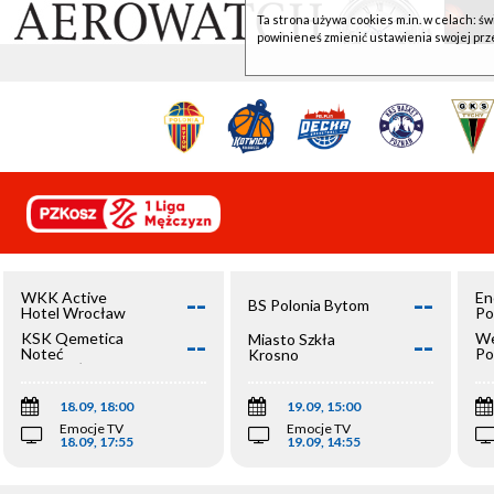
Ta strona używa cookies m.in. w celach: św
powinieneś zmienić ustawienia swojej prz
--
--
WKK Active
En
BS Polonia Bytom
Hotel Wrocław
Po
--
--
KSK Qemetica
We
Miasto Szkła
Noteć
Po
Krosno
Inowrocław
Op
18.09, 18:00
19.09, 15:00
Emocje TV
Emocje TV
18.09, 17:55
19.09, 14:55