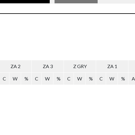
ZA 2
ZA 3
Z GRY
ZA 1
C
W
%
C
W
%
C
W
%
C
W
%
A