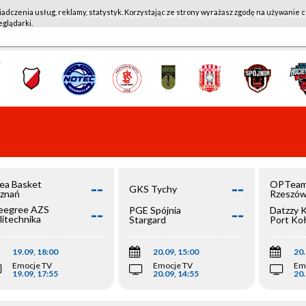
iadczenia usług, reklamy, statystyk. Korzystając ze strony wyrażasz zgodę na używanie c
WKK ACTIVE HOTEL WROCŁAW - KSK QEMETICA NOTEĆ IN
eglądarki.
--
--
ea Basket
OPTeam
GKS Tychy
znań
Rzeszó
--
--
egree AZS
PGE Spójnia
Datzzy 
litechnika
Stargard
Port Ko
olska
19.09, 18:00
20.09, 15:00
20.
Emocje TV
Emocje TV
Em
19.09, 17:55
20.09, 14:55
20.