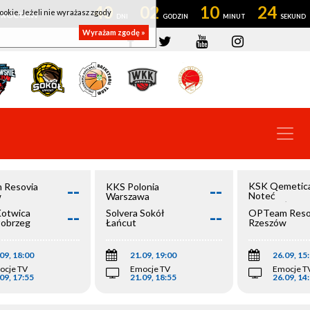
40
02
10
24
ookie. Jeżeli nie wyrażasz zgody
OWROCŁAW
Wyrażam zgodę »
--
--
KSK Qemetic
 Resovia
KKS Polonia
Noteć
w
Warszawa
Inowrocław
--
--
Kotwica
Solvera Sokół
OPTeam Reso
łobrzeg
Łańcut
Rzeszów
09, 18:00
21.09, 19:00
26.09, 15
ocje TV
Emocje TV
Emocje T
09, 17:55
21.09, 18:55
26.09, 14