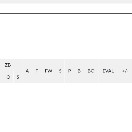
ZB
A
F
FW
S
P
B
BO
EVAL
+/-
O
S