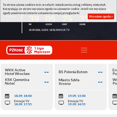
Ta strona używa cookies m.in. w celach: świadczenia usług, reklamy, statystyk.
Korzystając ze strony wyrażasz zgodę na używanie cookie. Jeżeli nie wyrażasz
WKK ACTIVE HOTEL WROCŁAW - KSK QEMETICA NOTEĆ INOWROCŁAW
zgody powinieneś zmienić ustawienia swojej przeglądarki.
39
05
25
30
Wyrażam zgodę »
18.09.2026, GODZ. 18:00, EMOCJE TV
--
--
WKK Active
En
BS Polonia Bytom
Hotel Wrocław
Po
--
--
KSK Qemetica
We
Miasto Szkła
Noteć
Po
Krosno
Inowrocław
Op
18.09, 18:00
19.09, 15:00
Emocje TV
Emocje TV
18.09, 17:55
19.09, 14:55