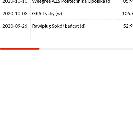
2020-10-10
2020-10-10
Weegree AZS Politechnika Opolska
Weegree AZS Politechnika Opolska
(d)
(d)
85:9
85:9
2020-10-03
2020-10-03
GKS Tychy
GKS Tychy
(w)
(w)
106:
106:
2020-09-26
2020-09-26
Rawlplug Sokół Łańcut
Rawlplug Sokół Łańcut
(d)
(d)
52:9
52:9