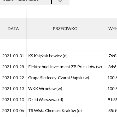
DATA
DATA
PRZECIWKO
PRZECIWKO
WYN
WYN
2021-03-31
2021-03-31
KS Księżak Łowicz
KS Księżak Łowicz
(d)
(d)
76:8
76:8
2021-03-28
2021-03-28
Elektrobud-Investment ZB Pruszków
Elektrobud-Investment ZB Pruszków
(w)
(w)
84:6
84:6
2021-03-22
2021-03-22
Grupa Sierleccy-Czarni Słupsk
Grupa Sierleccy-Czarni Słupsk
(w)
(w)
100:
100:
2021-03-13
2021-03-13
WKK Wrocław
WKK Wrocław
(w)
(w)
100:
100:
2021-03-10
2021-03-10
Dziki Warszawa
Dziki Warszawa
(d)
(d)
91:8
91:8
2021-03-06
2021-03-06
TS Wisła Chemart Kraków
TS Wisła Chemart Kraków
(d)
(d)
85:9
85:9