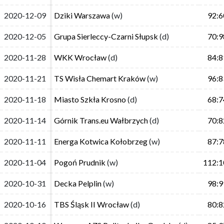
2020-12-09
2020-12-09
Dziki Warszawa
Dziki Warszawa
(w)
(w)
92:6
92:6
2020-12-05
2020-12-05
Grupa Sierleccy-Czarni Słupsk
Grupa Sierleccy-Czarni Słupsk
(d)
(d)
70:9
70:9
2020-11-28
2020-11-28
WKK Wrocław
WKK Wrocław
(d)
(d)
84:8
84:8
2020-11-21
2020-11-21
TS Wisła Chemart Kraków
TS Wisła Chemart Kraków
(w)
(w)
96:8
96:8
2020-11-18
2020-11-18
Miasto Szkła Krosno
Miasto Szkła Krosno
(d)
(d)
68:7
68:7
2020-11-14
2020-11-14
Górnik Trans.eu Wałbrzych
Górnik Trans.eu Wałbrzych
(d)
(d)
70:8
70:8
2020-11-11
2020-11-11
Energa Kotwica Kołobrzeg
Energa Kotwica Kołobrzeg
(w)
(w)
87:7
87:7
2020-11-04
2020-11-04
Pogoń Prudnik
Pogoń Prudnik
(w)
(w)
112:1
112:1
2020-10-31
2020-10-31
Decka Pelplin
Decka Pelplin
(w)
(w)
98:9
98:9
2020-10-16
2020-10-16
TBS Śląsk II Wrocław
TBS Śląsk II Wrocław
(d)
(d)
80:8
80:8