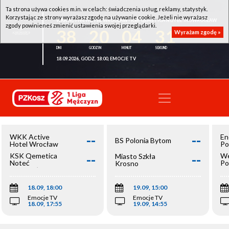
Ta strona używa cookies m.in. w celach: świadczenia usług, reklamy, statystyk.
Korzystając ze strony wyrażasz zgodę na używanie cookie. Jeżeli nie wyrażasz
WKK ACTIVE HOTEL WROCŁAW - KSK QEMETICA NOTEĆ INOWROCŁAW
zgody powinieneś zmienić ustawienia swojej przeglądarki.
38
20
04
31
Wyrażam zgodę »
18.09.2026, GODZ. 18:00, EMOCJE TV
--
--
WKK Active
En
BS Polonia Bytom
Hotel Wrocław
Po
--
--
KSK Qemetica
We
Miasto Szkła
Noteć
Po
Krosno
Inowrocław
Op
18.09, 18:00
19.09, 15:00
Emocje TV
Emocje TV
18.09, 17:55
19.09, 14:55