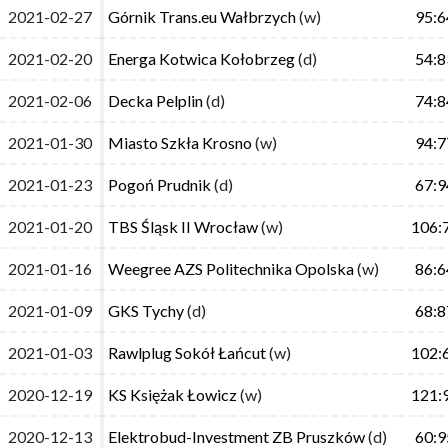
2021-02-27
2021-02-27
Górnik Trans.eu Wałbrzych
Górnik Trans.eu Wałbrzych
(w)
(w)
95:6
95:6
2021-02-20
2021-02-20
Energa Kotwica Kołobrzeg
Energa Kotwica Kołobrzeg
(d)
(d)
54:8
54:8
2021-02-06
2021-02-06
Decka Pelplin
Decka Pelplin
(d)
(d)
74:8
74:8
2021-01-30
2021-01-30
Miasto Szkła Krosno
Miasto Szkła Krosno
(w)
(w)
94:7
94:7
2021-01-23
2021-01-23
Pogoń Prudnik
Pogoń Prudnik
(d)
(d)
67:9
67:9
2021-01-20
2021-01-20
TBS Śląsk II Wrocław
TBS Śląsk II Wrocław
(w)
(w)
106:
106:
2021-01-16
2021-01-16
Weegree AZS Politechnika Opolska
Weegree AZS Politechnika Opolska
(w)
(w)
86:6
86:6
2021-01-09
2021-01-09
GKS Tychy
GKS Tychy
(d)
(d)
68:8
68:8
2021-01-03
2021-01-03
Rawlplug Sokół Łańcut
Rawlplug Sokół Łańcut
(w)
(w)
102:
102:
2020-12-19
2020-12-19
KS Księżak Łowicz
KS Księżak Łowicz
(w)
(w)
121:
121:
2020-12-13
2020-12-13
Elektrobud-Investment ZB Pruszków
Elektrobud-Investment ZB Pruszków
(d)
(d)
60:9
60:9