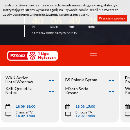
Ta strona używa cookies m.in. w celach: świadczenia usług, reklamy, statystyk.
Korzystając ze strony wyrażasz zgodę na używanie cookie. Jeżeli nie wyrażasz
WKK ACTIVE HOTEL WROCŁAW - KSK QEMETICA NOTEĆ INOWROCŁAW
zgody powinieneś zmienić ustawienia swojej przeglądarki.
40
06
49
10
Wyrażam zgodę »
18.09.2026, GODZ. 18:00, EMOCJE TV
--
--
WKK Active
En
BS Polonia Bytom
Hotel Wrocław
Po
--
--
KSK Qemetica
We
Miasto Szkła
Noteć
Po
Krosno
Inowrocław
Op
18.09, 18:00
19.09, 15:00
Emocje TV
Emocje TV
18.09, 17:55
19.09, 14:55