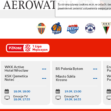
Ta strona używa cookies m.in. w celach: św
powinieneś zmienić ustawienia swojej prz
--
--
WKK Active
En
BS Polonia Bytom
Hotel Wrocław
Po
--
--
KSK Qemetica
We
Miasto Szkła
Noteć
Po
Krosno
Inowrocław
Op
18.09, 18:00
19.09, 15:00
Emocje TV
Emocje TV
18.09, 17:55
19.09, 14:55