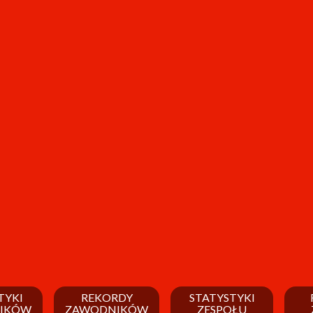
TYKI
REKORDY
STATYSTYKI
IKÓW
ZAWODNIKÓW
ZESPOŁU