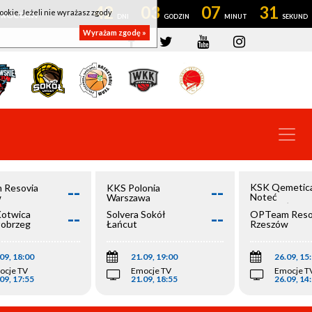
42
03
07
31
ookie. Jeżeli nie wyrażasz zgody
OWROCŁAW
Wyrażam zgodę »
--
--
KSK Qemetic
 Resovia
KKS Polonia
Noteć
w
Warszawa
Inowrocław
--
--
Kotwica
Solvera Sokół
OPTeam Reso
łobrzeg
Łańcut
Rzeszów
09, 18:00
21.09, 19:00
26.09, 15
ocje TV
Emocje TV
Emocje T
09, 17:55
21.09, 18:55
26.09, 14