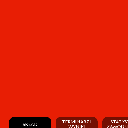
TERMINARZ I
STATYS
SKŁAD
WYNIKI
ZAWODN