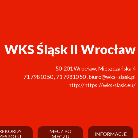
WKS Śląsk II Wrocław
50-201
Wrocław
,
Mieszczańska 4
71 79810 50
,
71 79810 50
,
biuro@wks- slask.pl
http://https://wks-slask.eu/
REKORDY
MECZ PO
INFORMACJE
ZESPOŁU
MECZU