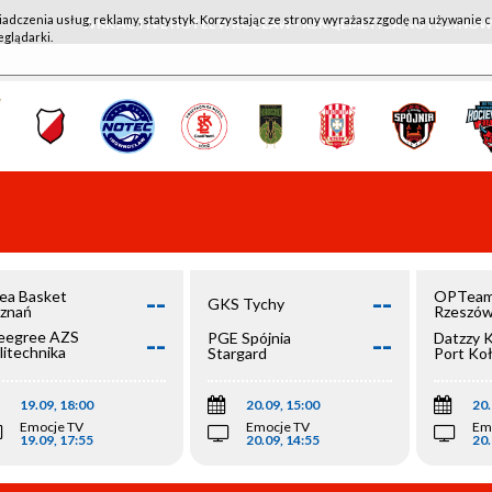
iadczenia usług, reklamy, statystyk. Korzystając ze strony wyrażasz zgodę na używanie c
WKK ACTIVE HOTEL WROCŁAW - KSK QEMETICA NOTEĆ IN
eglądarki.
--
--
ea Basket
OPTeam
GKS Tychy
znań
Rzeszó
--
--
egree AZS
PGE Spójnia
Datzzy 
litechnika
Stargard
Port Ko
olska
19.09, 18:00
20.09, 15:00
20.
Emocje TV
Emocje TV
Em
19.09, 17:55
20.09, 14:55
20.