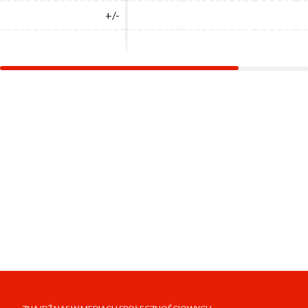
+/-
+/-