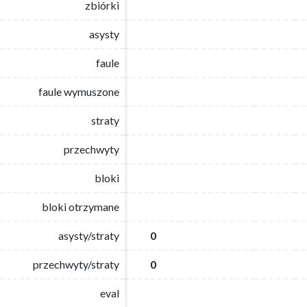
zbiórki
zbiórki
asysty
asysty
faule
faule
faule wymuszone
faule wymuszone
straty
straty
przechwyty
przechwyty
bloki
bloki
bloki otrzymane
bloki otrzymane
asysty/straty
asysty/straty
0
0
przechwyty/straty
przechwyty/straty
0
0
eval
eval