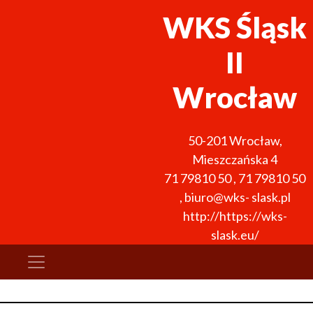
WKS Śląsk
II
Wrocław
50-201
Wrocław
,
Mieszczańska 4
71 79810 50
,
71 79810 50
,
biuro@wks- slask.pl
http://https://wks-
slask.eu/