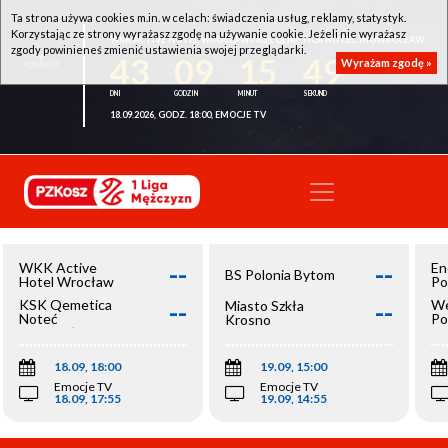
Ta strona używa cookies m.in. w celach: świadczenia usług, reklamy, statystyk.
Korzystając ze strony wyrażasz zgodę na używanie cookie. Jeżeli nie wyrażasz
WKK ACTIVE HOTEL WROCŁAW - KSK QEMETICA NOTEĆ INOWROCŁAW
zgody powinieneś zmienić ustawienia swojej przeglądarki.
43
09
15
49
Wyrażam zgodę »
18.09.2026, GODZ. 18:00, EMOCJE TV
--
--
WKK Active
En
BS Polonia Bytom
Hotel Wrocław
Po
--
--
KSK Qemetica
We
Miasto Szkła
Noteć
Po
Krosno
Inowrocław
Op
18.09, 18:00
19.09, 15:00
Emocje TV
Emocje TV
18.09, 17:55
19.09, 14:55