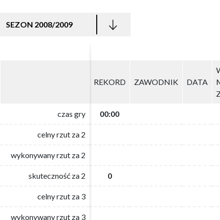
SEZON 2008/2009
REKORD
REKORD
ZAWODNIK
ZAWODNIK
DATA
DATA
czas gry
czas gry
00:00
00:00
celny rzut za 2
celny rzut za 2
wykonywany rzut za 2
wykonywany rzut za 2
skuteczność za 2
skuteczność za 2
0
0
celny rzut za 3
celny rzut za 3
wykonywany rzut za 3
wykonywany rzut za 3