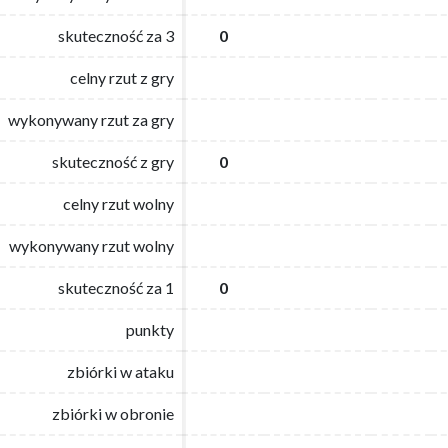
skuteczność za 3
skuteczność za 3
0
0
celny rzut z gry
celny rzut z gry
wykonywany rzut za gry
wykonywany rzut za gry
skuteczność z gry
skuteczność z gry
0
0
celny rzut wolny
celny rzut wolny
wykonywany rzut wolny
wykonywany rzut wolny
skuteczność za 1
skuteczność za 1
0
0
punkty
punkty
zbiórki w ataku
zbiórki w ataku
zbiórki w obronie
zbiórki w obronie