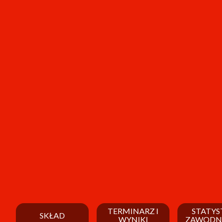
TERMINARZ I
STATYS
SKŁAD
WYNIKI
ZAWODN