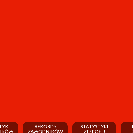
TYKI
REKORDY
STATYSTYKI
IKÓW
ZAWODNIKÓW
ZESPOŁU