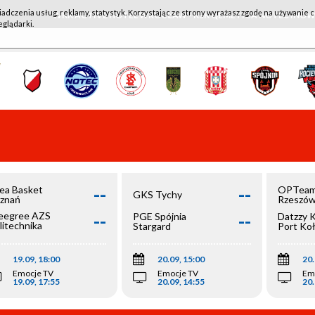
iadczenia usług, reklamy, statystyk. Korzystając ze strony wyrażasz zgodę na używanie c
WKK ACTIVE HOTEL WROCŁAW - KSK QEMETICA NOTEĆ IN
eglądarki.
--
--
ea Basket
OPTeam
GKS Tychy
znań
Rzeszó
--
--
egree AZS
PGE Spójnia
Datzzy 
litechnika
Stargard
Port Ko
olska
19.09, 18:00
20.09, 15:00
20.
Emocje TV
Emocje TV
Em
19.09, 17:55
20.09, 14:55
20.