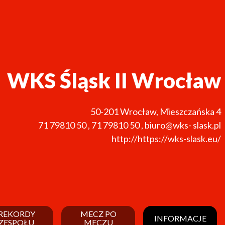
WKS Śląsk II Wrocław
50-201
Wrocław
,
Mieszczańska 4
71 79810 50
,
71 79810 50
,
biuro@wks- slask.pl
http://https://wks-slask.eu/
REKORDY
MECZ PO
INFORMACJE
ZESPOŁU
MECZU