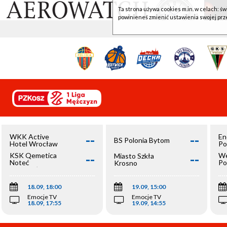
Ta strona używa cookies m.in. w celach: św
powinieneś zmienić ustawienia swojej prz
--
--
WKK Active
En
BS Polonia Bytom
Hotel Wrocław
Po
--
--
KSK Qemetica
We
Miasto Szkła
Noteć
Po
Krosno
Inowrocław
Op
18.09, 18:00
19.09, 15:00
Emocje TV
Emocje TV
18.09, 17:55
19.09, 14:55