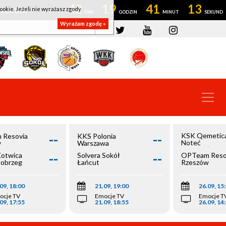
42
19
41
12
ookie. Jeżeli nie wyrażasz zgody
OWROCŁAW
Wyrażam zgodę »
--
--
KSK Qemetic
 Resovia
KKS Polonia
Noteć
w
Warszawa
Inowrocław
--
--
Kotwica
Solvera Sokół
OPTeam Reso
łobrzeg
Łańcut
Rzeszów
09, 18:00
21.09, 19:00
26.09, 15
ocje TV
Emocje TV
Emocje T
09, 17:55
21.09, 18:55
26.09, 14