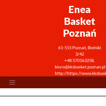
Enea
Basket
Poznań
61-555
Poznań
,
Bielniki
3/42
+48 570163258
,
biuro@kksbasket.poznan.pl
http://https://www.kksbask