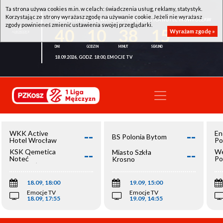
Ta strona używa cookies m.in. w celach: świadczenia usług, reklamy, statystyk.
Korzystając ze strony wyrażasz zgodę na używanie cookie. Jeżeli nie wyrażasz
WKK ACTIVE HOTEL WROCŁAW - KSK QEMETICA NOTEĆ INOWROCŁAW
zgody powinieneś zmienić ustawienia swojej przeglądarki.
40
10
38
14
Wyrażam zgodę »
18.09.2026, GODZ. 18:00, EMOCJE TV
--
--
WKK Active
En
BS Polonia Bytom
Hotel Wrocław
Po
--
--
KSK Qemetica
We
Miasto Szkła
Noteć
Po
Krosno
Inowrocław
Op
18.09, 18:00
19.09, 15:00
Emocje TV
Emocje TV
18.09, 17:55
19.09, 14:55