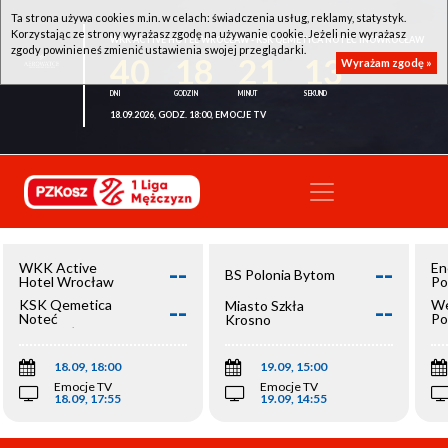
Ta strona używa cookies m.in. w celach: świadczenia usług, reklamy, statystyk.
Korzystając ze strony wyrażasz zgodę na używanie cookie. Jeżeli nie wyrażasz
WKK ACTIVE HOTEL WROCŁAW - KSK QEMETICA NOTEĆ INOWROCŁAW
zgody powinieneś zmienić ustawienia swojej przeglądarki.
40
18
21
13
Wyrażam zgodę »
18.09.2026, GODZ. 18:00, EMOCJE TV
--
--
WKK Active
En
BS Polonia Bytom
Hotel Wrocław
Po
--
--
KSK Qemetica
We
Miasto Szkła
Noteć
Po
Krosno
Inowrocław
Op
18.09, 18:00
19.09, 15:00
Emocje TV
Emocje TV
18.09, 17:55
19.09, 14:55