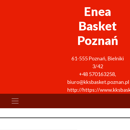
Enea
Basket
Poznań
61-555
Poznań
,
Bielniki
3/42
+48 570163258
,
biuro@kksbasket.poznan.pl
http://https://www.kksbask