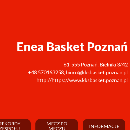
Enea Basket Poznań
61-555
Poznań
,
Bielniki 3/42
+48 570163258
,
biuro@kksbasket.poznan.pl
http://https://www.kksbasket.poznan.pl
REKORDY
MECZ PO
INFORMACJE
ZESPOŁU
MECZU