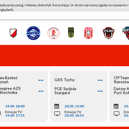
iadczenia usług, reklamy, statystyk. Korzystając ze strony wyrażasz zgodę na używanie c
WKK ACTIVE HOTEL WROCŁAW - KSK QEMETICA NOTEĆ IN
eglądarki.
--
--
ea Basket
OPTeam
GKS Tychy
znań
Rzeszó
--
--
egree AZS
PGE Spójnia
Datzzy 
litechnika
Stargard
Port Ko
olska
19.09, 18:00
20.09, 15:00
20.
Emocje TV
Emocje TV
Em
19.09, 17:55
20.09, 14:55
20.