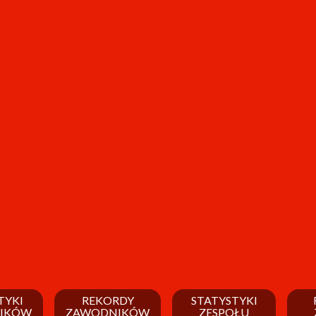
TYKI
REKORDY
STATYSTYKI
IKÓW
ZAWODNIKÓW
ZESPOŁU