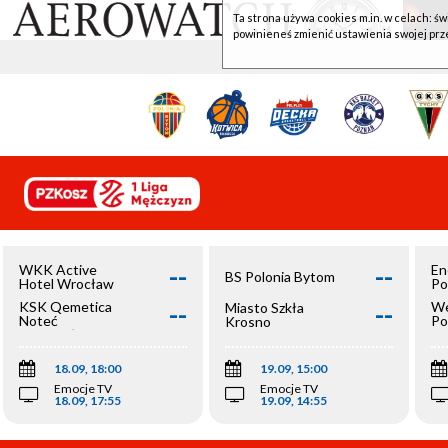
Ta strona używa cookies m.in. w celach: św
powinieneś zmienić ustawienia swojej prz
--
--
WKK Active
En
BS Polonia Bytom
Hotel Wrocław
Po
--
--
KSK Qemetica
We
Miasto Szkła
Noteć
Po
Krosno
Inowrocław
Op
18.09, 18:00
19.09, 15:00
Emocje TV
Emocje TV
18.09, 17:55
19.09, 14:55