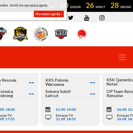
39
10
26
28
ookie. Jeżeli nie wyrażasz zgody
OWROCŁAW
Wyrażam zgodę »
--
--
KSK Qemetic
 Resovia
KKS Polonia
Noteć
w
Warszawa
Inowrocław
--
--
Kotwica
Solvera Sokół
OPTeam Reso
łobrzeg
Łańcut
Rzeszów
09, 18:00
21.09, 19:00
26.09, 15
ocje TV
Emocje TV
Emocje T
09, 17:55
21.09, 18:55
26.09, 14