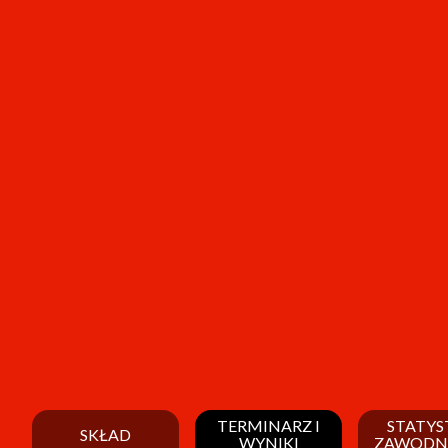
TERMINARZ I
STATYS
SKŁAD
WYNIKI
ZAWODN