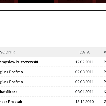
WODNIK
DATA
emysław Łuszczewski
12.02.2011
P
giusz Prażmo
02.03.2011
P
giusz Prażmo
02.03.2011
P
hał Sikora
03.04.2011
K
asz Prostak
18.12.2010
G