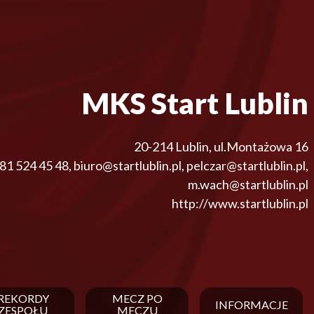
MKS Start Lublin
20-214
Lublin
,
ul.Montażowa 16
81 524 45 48
,
biuro@startlublin.pl, pelczar@startlublin.pl,
m.wach@startlublin.pl
http://www.startlublin.pl
REKORDY
MECZ PO
INFORMACJE
ZESPOŁU
MECZU