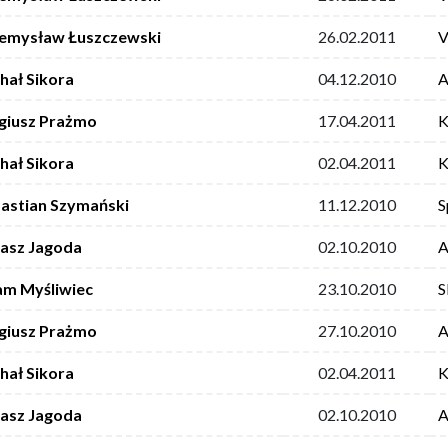
emysław Łuszczewski
26.02.2011
V
hał Sikora
04.12.2010
A
giusz Prażmo
17.04.2011
K
hał Sikora
02.04.2011
K
astian Szymański
11.12.2010
S
asz Jagoda
02.10.2010
A
m Myśliwiec
23.10.2010
S
giusz Prażmo
27.10.2010
A
hał Sikora
02.04.2011
K
asz Jagoda
02.10.2010
A