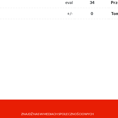
eval
34
Prz
+/-
0
Tom
ZNAJDŹ NAS W MEDIACH SPOŁECZNOŚCIOWYCH