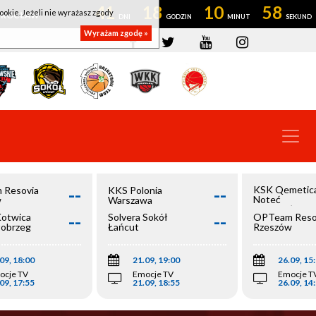
41
18
10
58
ookie. Jeżeli nie wyrażasz zgody
OWROCŁAW
Wyrażam zgodę »
--
--
KSK Qemetic
 Resovia
KKS Polonia
Noteć
w
Warszawa
Inowrocław
--
--
Kotwica
Solvera Sokół
OPTeam Reso
łobrzeg
Łańcut
Rzeszów
09, 18:00
21.09, 19:00
26.09, 15
ocje TV
Emocje TV
Emocje T
09, 17:55
21.09, 18:55
26.09, 14