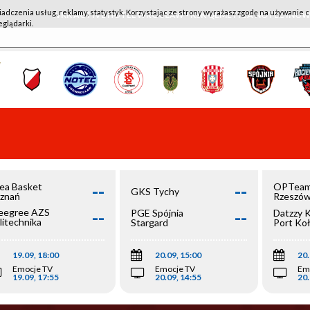
iadczenia usług, reklamy, statystyk. Korzystając ze strony wyrażasz zgodę na używanie c
WKK ACTIVE HOTEL WROCŁAW - KSK QEMETICA NOTEĆ IN
eglądarki.
--
--
ea Basket
OPTeam
GKS Tychy
znań
Rzeszó
--
--
egree AZS
PGE Spójnia
Datzzy 
litechnika
Stargard
Port Ko
olska
19.09, 18:00
20.09, 15:00
20.
Emocje TV
Emocje TV
Em
19.09, 17:55
20.09, 14:55
20.