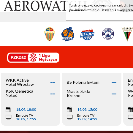
Ta strona używa cookies m.in. w celach: św
powinieneś zmienić ustawienia swojej prz
--
--
WKK Active
En
BS Polonia Bytom
Hotel Wrocław
Po
--
--
KSK Qemetica
We
Miasto Szkła
Noteć
Po
Krosno
Inowrocław
Op
18.09, 18:00
19.09, 15:00
Emocje TV
Emocje TV
18.09, 17:55
19.09, 14:55