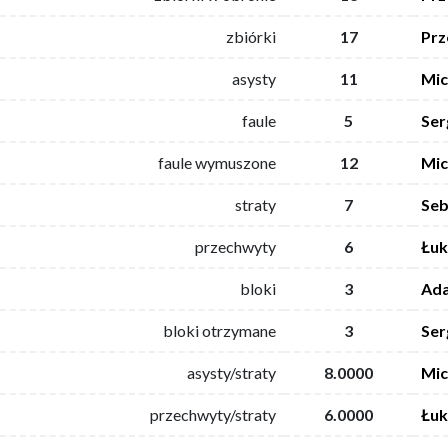
zbiórki
17
Prz
asysty
11
Mic
faule
5
Ser
faule wymuszone
12
Mic
straty
7
Seb
przechwyty
6
Łuk
bloki
3
Ada
bloki otrzymane
3
Ser
asysty/straty
8.0000
Mic
przechwyty/straty
6.0000
Łuk