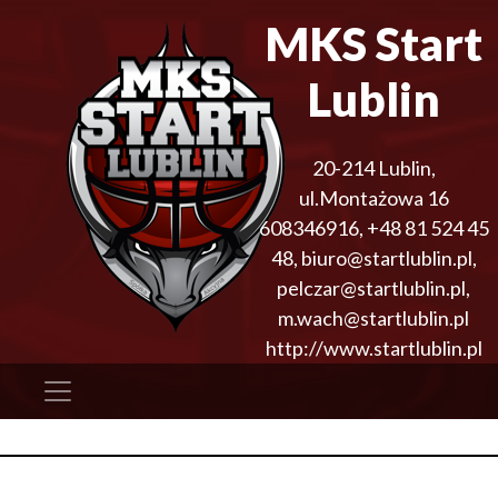
MKS Start
Lublin
20-214
Lublin
,
ul.Montażowa 16
608346916
,
+48 81 524 45
48
,
biuro@startlublin.pl,
pelczar@startlublin.pl,
m.wach@startlublin.pl
http://www.startlublin.pl