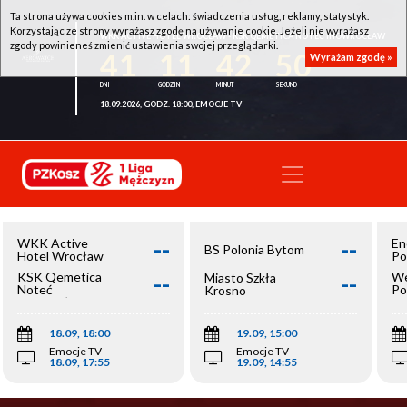
Ta strona używa cookies m.in. w celach: świadczenia usług, reklamy, statystyk.
Korzystając ze strony wyrażasz zgodę na używanie cookie. Jeżeli nie wyrażasz
WKK ACTIVE HOTEL WROCŁAW - KSK QEMETICA NOTEĆ INOWROCŁAW
zgody powinieneś zmienić ustawienia swojej przeglądarki.
41
11
42
50
Wyrażam zgodę »
18.09.2026, GODZ. 18:00, EMOCJE TV
--
--
WKK Active
En
BS Polonia Bytom
Hotel Wrocław
Po
--
--
KSK Qemetica
We
Miasto Szkła
Noteć
Po
Krosno
Inowrocław
Op
18.09, 18:00
19.09, 15:00
Emocje TV
Emocje TV
18.09, 17:55
19.09, 14:55