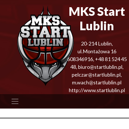
MKS Start
Lublin
20-214
Lublin
,
ul.Montażowa 16
608346916
,
+48 81 524 45
48
,
biuro@startlublin.pl,
pelczar@startlublin.pl,
m.wach@startlublin.pl
http://www.startlublin.pl