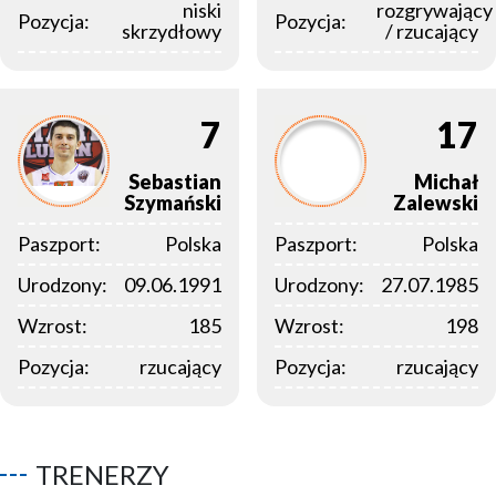
niski
rozgrywający
Pozycja:
Pozycja:
skrzydłowy
/ rzucający
7
17
Sebastian
Michał
Szymański
Zalewski
Paszport:
Polska
Paszport:
Polska
Urodzony:
09.06.1991
Urodzony:
27.07.1985
Wzrost:
185
Wzrost:
198
Pozycja:
rzucający
Pozycja:
rzucający
TRENERZY