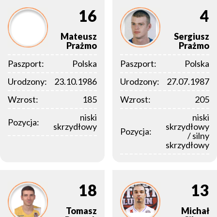
16
4
Mateusz
Sergiusz
Prażmo
Prażmo
Paszport:
Polska
Paszport:
Polska
Urodzony:
23.10.1986
Urodzony:
27.07.1987
Wzrost:
185
Wzrost:
205
niski
niski
Pozycja:
skrzydłowy
skrzydłowy
Pozycja:
/ silny
skrzydłowy
18
13
Tomasz
Michał