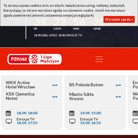
Ta strona używa cookies m.in. w celach: świadczenia usług, reklamy, statystyk.
Korzystając ze strony wyrażasz zgodę na używanie cookie. Jeżeli nie wyrażasz
WKK ACTIVE HOTEL WROCŁAW - KSK QEMETICA NOTEĆ INOWROCŁAW
zgody powinieneś zmienić ustawienia swojej przeglądarki.
39
23
56
20
Wyrażam zgodę »
18.09.2026, GODZ. 18:00, EMOCJE TV
--
--
WKK Active
En
BS Polonia Bytom
Hotel Wrocław
Po
--
--
KSK Qemetica
We
Miasto Szkła
Noteć
Po
Krosno
Inowrocław
Op
18.09, 18:00
19.09, 15:00
Emocje TV
Emocje TV
18.09, 17:55
19.09, 14:55