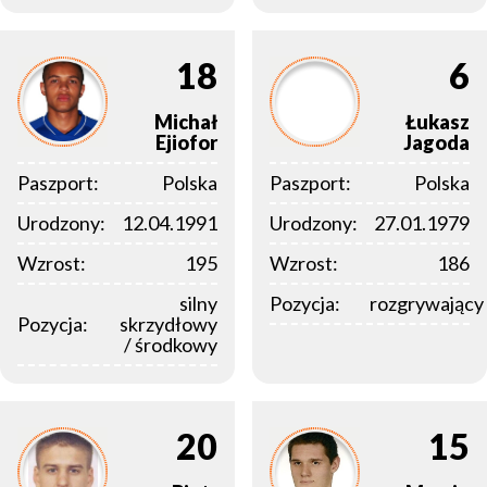
18
6
Michał
Łukasz
Ejiofor
Jagoda
Paszport:
Polska
Paszport:
Polska
Urodzony:
12.04.1991
Urodzony:
27.01.1979
Wzrost:
195
Wzrost:
186
silny
Pozycja:
rozgrywający
Pozycja:
skrzydłowy
/ środkowy
20
15