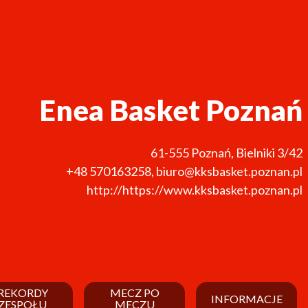
Enea Basket Poznań
61-555
Poznań
,
Bielniki 3/42
+48 570163258
,
biuro@kksbasket.poznan.pl
http://https://www.kksbasket.poznan.pl
REKORDY
MECZ PO
INFORMACJE
ZESPOŁU
MECZU