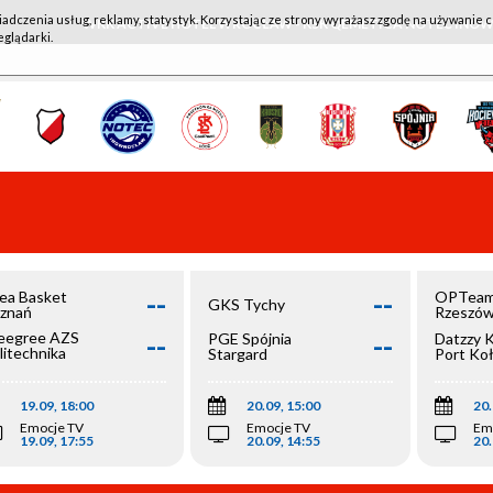
iadczenia usług, reklamy, statystyk. Korzystając ze strony wyrażasz zgodę na używanie c
WKK ACTIVE HOTEL WROCŁAW - KSK QEMETICA NOTEĆ IN
eglądarki.
--
--
ea Basket
OPTeam
GKS Tychy
znań
Rzeszó
--
--
egree AZS
PGE Spójnia
Datzzy 
litechnika
Stargard
Port Ko
olska
19.09, 18:00
20.09, 15:00
20.
Emocje TV
Emocje TV
Em
19.09, 17:55
20.09, 14:55
20.