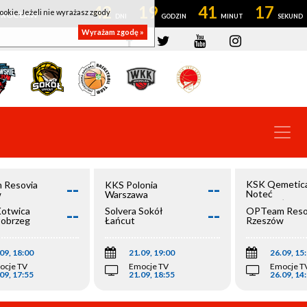
42
19
41
17
ookie. Jeżeli nie wyrażasz zgody
OWROCŁAW
Wyrażam zgodę »
--
--
KSK Qemetic
 Resovia
KKS Polonia
Noteć
w
Warszawa
Inowrocław
--
--
Kotwica
Solvera Sokół
OPTeam Reso
łobrzeg
Łańcut
Rzeszów
09, 18:00
21.09, 19:00
26.09, 15
ocje TV
Emocje TV
Emocje T
09, 17:55
21.09, 18:55
26.09, 14