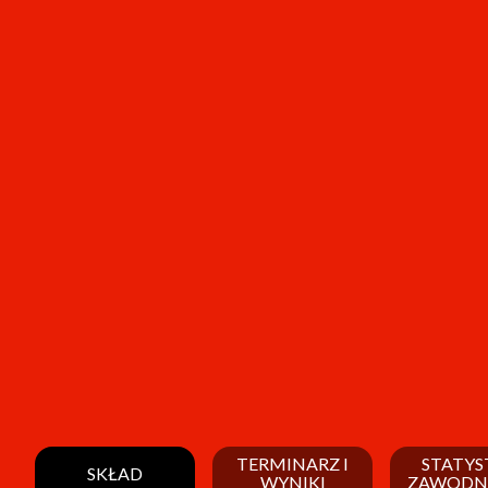
TERMINARZ I
STATYS
SKŁAD
WYNIKI
ZAWODN