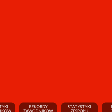
TYKI
REKORDY
STATYSTYKI
IKÓW
ZAWODNIKÓW
ZESPOŁU