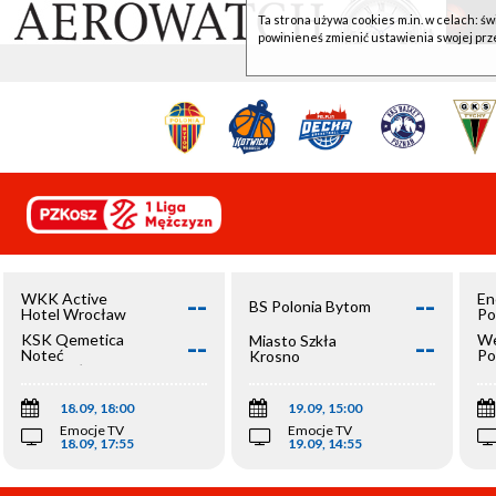
Ta strona używa cookies m.in. w celach: św
powinieneś zmienić ustawienia swojej prz
--
--
WKK Active
En
BS Polonia Bytom
Hotel Wrocław
Po
--
--
KSK Qemetica
We
Miasto Szkła
Noteć
Po
Krosno
Inowrocław
Op
18.09, 18:00
19.09, 15:00
Emocje TV
Emocje TV
18.09, 17:55
19.09, 14:55