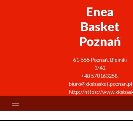
Enea
Basket
Poznań
61-555
Poznań
,
Bielniki
3/42
+48 570163258
,
biuro@kksbasket.poznan.pl
http://https://www.kksbask