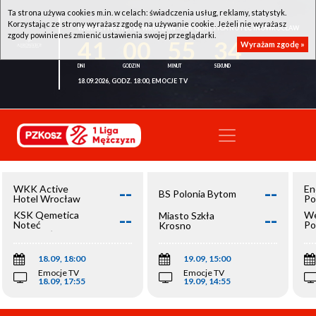
Ta strona używa cookies m.in. w celach: świadczenia usług, reklamy, statystyk.
Korzystając ze strony wyrażasz zgodę na używanie cookie. Jeżeli nie wyrażasz
WKK ACTIVE HOTEL WROCŁAW - KSK QEMETICA NOTEĆ INOWROCŁAW
zgody powinieneś zmienić ustawienia swojej przeglądarki.
41
00
55
34
Wyrażam zgodę »
18.09.2026, GODZ. 18:00, EMOCJE TV
--
--
WKK Active
En
BS Polonia Bytom
Hotel Wrocław
Po
--
--
KSK Qemetica
We
Miasto Szkła
Noteć
Po
Krosno
Inowrocław
Op
18.09, 18:00
19.09, 15:00
Emocje TV
Emocje TV
18.09, 17:55
19.09, 14:55