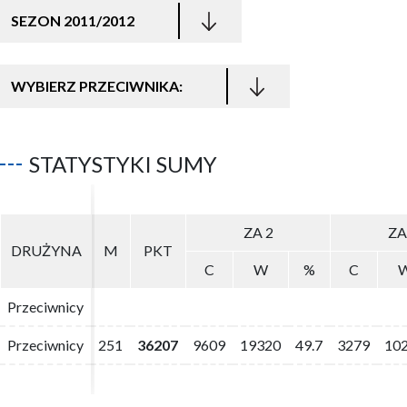
SEZON 2011/2012
WYBIERZ PRZECIWNIKA:
STATYSTYKI SUMY
ZA 2
ZA 2
ZA
ZA
DRUŻYNA
DRUŻYNA
M
M
PKT
PKT
C
C
W
W
%
%
C
C
Przeciwnicy
Przeciwnicy
Przeciwnicy
Przeciwnicy
251
251
36207
36207
9609
9609
19320
19320
49.7
49.7
3279
3279
10
10