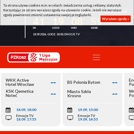
Ta strona używa cookies m.in. w celach: świadczenia usług, reklamy, statystyk.
Korzystając ze strony wyrażasz zgodę na używanie cookie. Jeżeli nie wyrażasz
WKK ACTIVE HOTEL WROCŁAW - KSK QEMETICA NOTEĆ INOWROCŁAW
zgody powinieneś zmienić ustawienia swojej przeglądarki.
41
19
08
58
Wyrażam zgodę »
18.09.2026, GODZ. 18:00, EMOCJE TV
--
--
WKK Active
En
BS Polonia Bytom
Hotel Wrocław
Po
--
--
KSK Qemetica
We
Miasto Szkła
Noteć
Po
Krosno
Inowrocław
Op
18.09, 18:00
19.09, 15:00
Emocje TV
Emocje TV
18.09, 17:55
19.09, 14:55