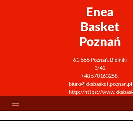
Enea
Basket
Poznań
61-555
Poznań
,
Bielniki
3/42
+48 570163258
,
biuro@kksbasket.poznan.pl
http://https://www.kksbask