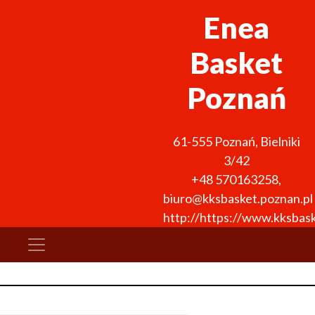
Enea
Basket
Poznań
61-555
Poznań
,
Bielniki
3/42
+48 570163258
,
biuro@kksbasket.poznan.pl
http://https://www.kksbask