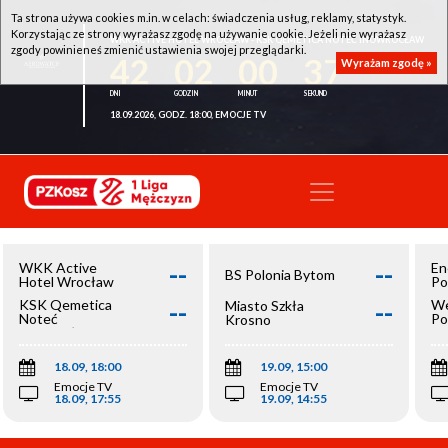
Ta strona używa cookies m.in. w celach: świadczenia usług, reklamy, statystyk.
Korzystając ze strony wyrażasz zgodę na używanie cookie. Jeżeli nie wyrażasz
WKK ACTIVE HOTEL WROCŁAW - KSK QEMETICA NOTEĆ INOWROCŁAW
zgody powinieneś zmienić ustawienia swojej przeglądarki.
42
02
00
37
Wyrażam zgodę »
18.09.2026, GODZ. 18:00, EMOCJE TV
--
--
WKK Active
En
BS Polonia Bytom
Hotel Wrocław
Po
--
--
KSK Qemetica
We
Miasto Szkła
Noteć
Po
Krosno
Inowrocław
Op
18.09, 18:00
19.09, 15:00
Emocje TV
Emocje TV
18.09, 17:55
19.09, 14:55