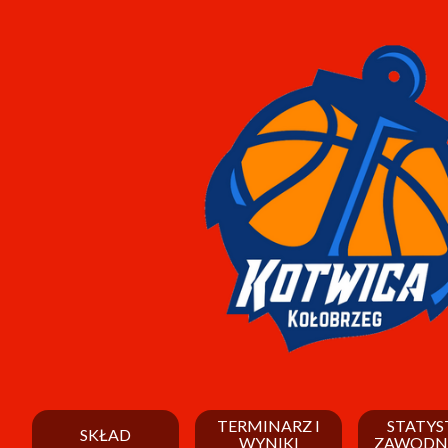
TERMINARZ I
STATYS
SKŁAD
WYNIKI
ZAWODN