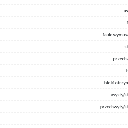
as
faule wymus
s
przech
bloki otrzy
asysty/s
przechwyty/st