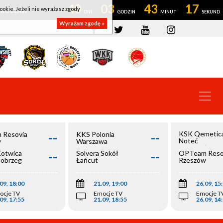
40
03
43
16
ookie. Jeżeli nie wyrażasz zgody
OWROCŁAW
Wyrażam zgodę »
--
--
KSK Qemetic
 Resovia
KKS Polonia
Noteć
w
Warszawa
Inowrocław
--
--
Kotwica
Solvera Sokół
OPTeam Reso
łobrzeg
Łańcut
Rzeszów
09, 18:00
21.09, 19:00
26.09, 15
ocje TV
Emocje TV
Emocje T
09, 17:55
21.09, 18:55
26.09, 14