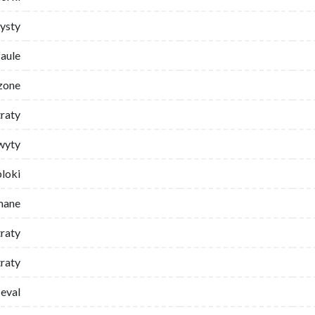
ysty
faule
zone
traty
wyty
bloki
mane
traty
raty
eval