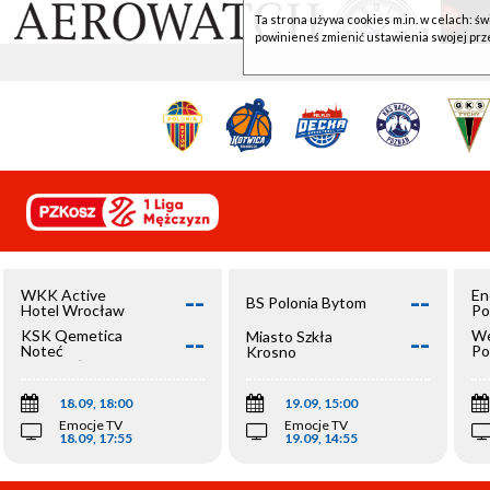
Ta strona używa cookies m.in. w celach: św
powinieneś zmienić ustawienia swojej prz
--
--
WKK Active
En
BS Polonia Bytom
Hotel Wrocław
Po
--
--
KSK Qemetica
We
Miasto Szkła
Noteć
Po
Krosno
Inowrocław
Op
18.09, 18:00
19.09, 15:00
Emocje TV
Emocje TV
18.09, 17:55
19.09, 14:55