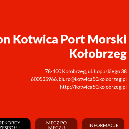
on Kotwica Port Morski
Kołobrzeg
78-100
Kołobrzeg
,
ul. Łopuskiego 38
600535966
,
biuro@kotwica50.kolobrzeg.pl
http://kotwica50.kolobrzeg.pl
REKORDY
MECZ PO
INFORMACJE
ZESPOŁU
MECZU