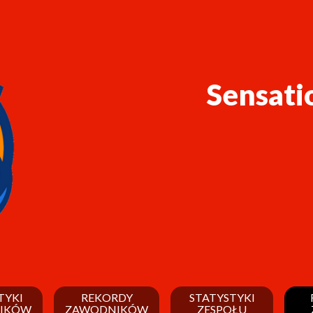
Sensati
TYKI
REKORDY
STATYSTYKI
IKÓW
ZAWODNIKÓW
ZESPOŁU