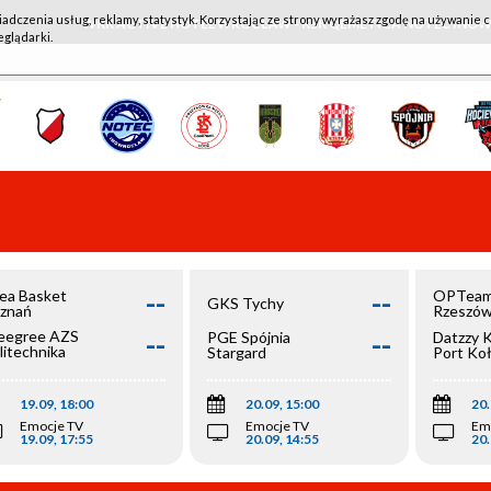
iadczenia usług, reklamy, statystyk. Korzystając ze strony wyrażasz zgodę na używanie c
WKK ACTIVE HOTEL WROCŁAW - KSK QEMETICA NOTEĆ IN
eglądarki.
--
--
ea Basket
OPTeam
GKS Tychy
znań
Rzeszó
--
--
egree AZS
PGE Spójnia
Datzzy 
litechnika
Stargard
Port Ko
olska
19.09, 18:00
20.09, 15:00
20.
Emocje TV
Emocje TV
Em
19.09, 17:55
20.09, 14:55
20.