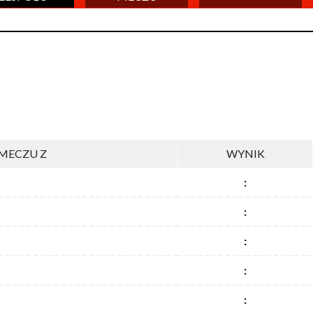
MECZU Z
WYNIK
:
:
:
:
: