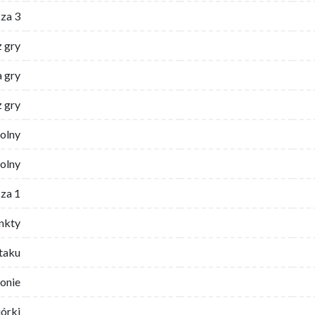
za 3
z gry
 gry
z gry
wolny
olny
za 1
nkty
ataku
ronie
iórki