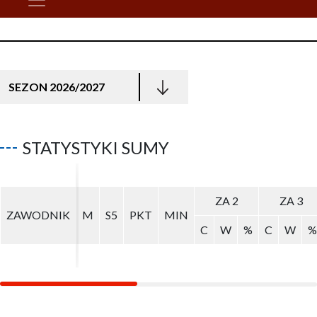
SEZON 2026/2027
STATYSTYKI SUMY
ZA 2
ZA 2
ZA 3
ZA 3
ZAWODNIK
ZAWODNIK
M
M
S5
S5
PKT
PKT
MIN
MIN
C
C
W
W
%
%
C
C
W
W
%
%