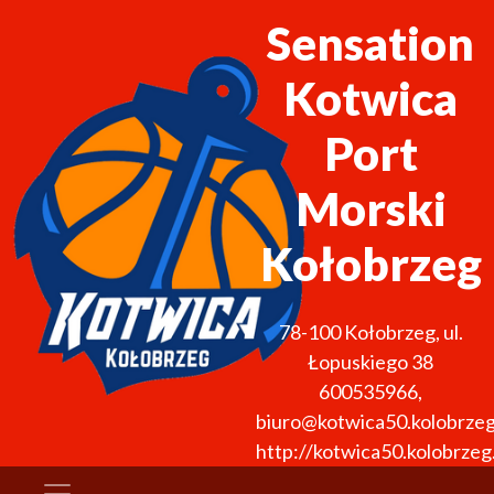
Sensation
Kotwica
Port
Morski
Kołobrzeg
78-100
Kołobrzeg
,
ul.
Łopuskiego 38
600535966
,
biuro@kotwica50.kolobrzeg
http://kotwica50.kolobrzeg.