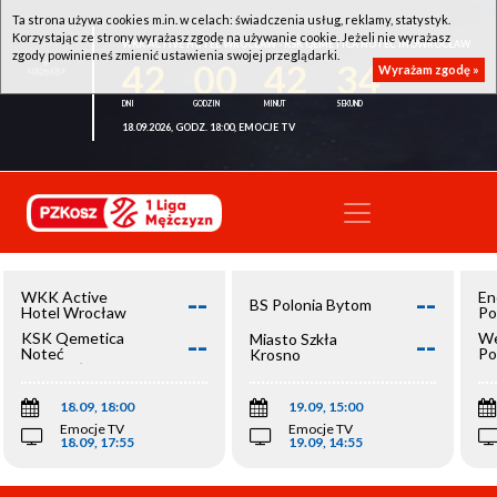
Ta strona używa cookies m.in. w celach: świadczenia usług, reklamy, statystyk.
Korzystając ze strony wyrażasz zgodę na używanie cookie. Jeżeli nie wyrażasz
WKK ACTIVE HOTEL WROCŁAW - KSK QEMETICA NOTEĆ INOWROCŁAW
zgody powinieneś zmienić ustawienia swojej przeglądarki.
42
00
42
34
Wyrażam zgodę »
18.09.2026, GODZ. 18:00, EMOCJE TV
--
--
WKK Active
En
BS Polonia Bytom
Hotel Wrocław
Po
--
--
KSK Qemetica
We
Miasto Szkła
Noteć
Po
Krosno
Inowrocław
Op
18.09, 18:00
19.09, 15:00
Emocje TV
Emocje TV
18.09, 17:55
19.09, 14:55