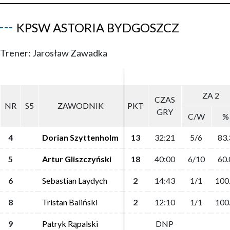
KPSW ASTORIA BYDGOSZCZ
Trener: Jarosław Zawadka
ZA 2
ZA 2
CZAS
CZAS
NR
NR
S5
S5
ZAWODNIK
ZAWODNIK
PKT
PKT
GRY
GRY
C/W
C/W
%
%
4
4
Dorian Szyttenholm
Dorian Szyttenholm
13
13
32:21
32:21
5/6
5/6
83.
83.
5
5
Artur Gliszczyński
Artur Gliszczyński
18
18
40:00
40:00
6/10
6/10
60.
60.
6
6
Sebastian Laydych
Sebastian Laydych
2
2
14:43
14:43
1/1
1/1
100
100
8
8
Tristan Baliński
Tristan Baliński
2
2
12:10
12:10
1/1
1/1
100
100
9
9
Patryk Rąpalski
Patryk Rąpalski
DNP
DNP