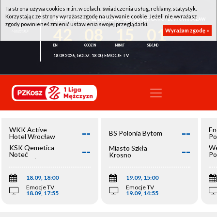
Ta strona używa cookies m.in. w celach: świadczenia usług, reklamy, statystyk.
Korzystając ze strony wyrażasz zgodę na używanie cookie. Jeżeli nie wyrażasz
WKK ACTIVE HOTEL WROCŁAW - KSK QEMETICA NOTEĆ INOWROCŁAW
zgody powinieneś zmienić ustawienia swojej przeglądarki.
42
08
15
01
Wyrażam zgodę »
18.09.2026, GODZ. 18:00, EMOCJE TV
--
--
WKK Active
En
BS Polonia Bytom
Hotel Wrocław
Po
--
--
KSK Qemetica
We
Miasto Szkła
Noteć
Po
Krosno
Inowrocław
Op
18.09, 18:00
19.09, 15:00
Emocje TV
Emocje TV
18.09, 17:55
19.09, 14:55