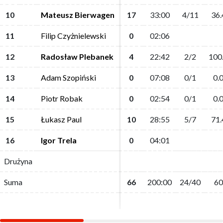
10
10
Mateusz Bierwagen
Mateusz Bierwagen
17
17
33:00
33:00
4/11
4/11
36.
36.
11
11
Filip Czyżnielewski
Filip Czyżnielewski
0
0
02:06
02:06
12
12
Radosław Plebanek
Radosław Plebanek
4
4
22:42
22:42
2/2
2/2
100
100
13
13
Adam Szopiński
Adam Szopiński
0
0
07:08
07:08
0/1
0/1
0.
0.
14
14
Piotr Robak
Piotr Robak
0
0
02:54
02:54
0/1
0/1
0.
0.
15
15
Łukasz Paul
Łukasz Paul
10
10
28:55
28:55
5/7
5/7
71.
71.
16
16
Igor Trela
Igor Trela
0
0
04:01
04:01
Drużyna
Drużyna
Suma
Suma
66
66
200:00
200:00
24/40
24/40
60
60