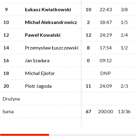
9
9
Łukasz Kwiatkowski
Łukasz Kwiatkowski
10
10
22:43
22:43
3/8
3/8
10
10
Michał Aleksandrowicz
Michał Aleksandrowicz
2
2
18:47
18:47
1/5
1/5
12
12
Paweł Kowalski
Paweł Kowalski
12
12
24:29
24:29
1/4
1/4
14
14
Przemysław Łuszczewski
Przemysław Łuszczewski
8
8
17:54
17:54
1/2
1/2
16
16
Jan Szadura
Jan Szadura
0
0
09:12
09:12
18
18
Michał Ejiofor
Michał Ejiofor
DNP
DNP
20
20
Piotr Jagoda
Piotr Jagoda
11
11
24:09
24:09
2/3
2/3
Drużyna
Drużyna
Suma
Suma
67
67
200:00
200:00
13/36
13/36