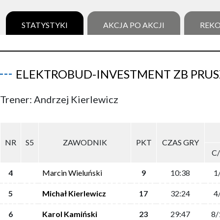
STATYSTYKI
AKCJA PO AKCJI
REK
ELEKTROBUD-INVESTMENT ZB PRU
Trener: Andrzej Kierlewicz
NR
S5
ZAWODNIK
PKT
CZAS GRY
C
4
Marcin Wieluński
9
10:38
1
5
Michał Kierlewicz
17
32:24
4
6
Karol Kamiński
23
29:47
8/