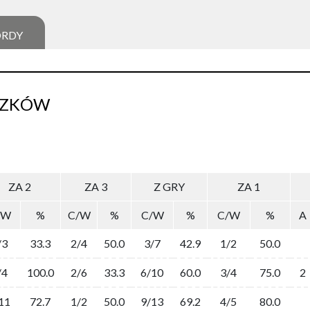
ORDY
SZKÓW
ZA 2
ZA 3
Z GRY
ZA 1
/W
%
C/W
%
C/W
%
C/W
%
A
/3
33.3
2/4
50.0
3/7
42.9
1/2
50.0
/4
100.0
2/6
33.3
6/10
60.0
3/4
75.0
2
11
72.7
1/2
50.0
9/13
69.2
4/5
80.0