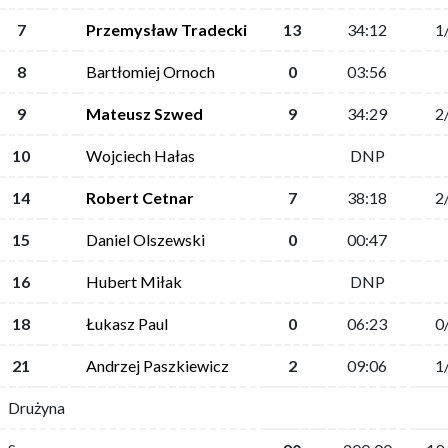
7
Przemysław Tradecki
13
34:12
1
8
Bartłomiej Ornoch
0
03:56
9
Mateusz Szwed
9
34:29
2
10
Wojciech Hałas
DNP
14
Robert Cetnar
7
38:18
2
15
Daniel Olszewski
0
00:47
16
Hubert Miłak
DNP
18
Łukasz Paul
0
06:23
0
21
Andrzej Paszkiewicz
2
09:06
1
Drużyna