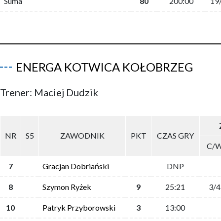
Suma
80
200:00
19
ENERGA KOTWICA KOŁOBRZEG
Trener: Maciej Dudzik
NR
S5
ZAWODNIK
PKT
CZAS GRY
C/
7
Gracjan Dobriański
DNP
8
Szymon Ryżek
9
25:21
3/4
10
Patryk Przyborowski
3
13:00