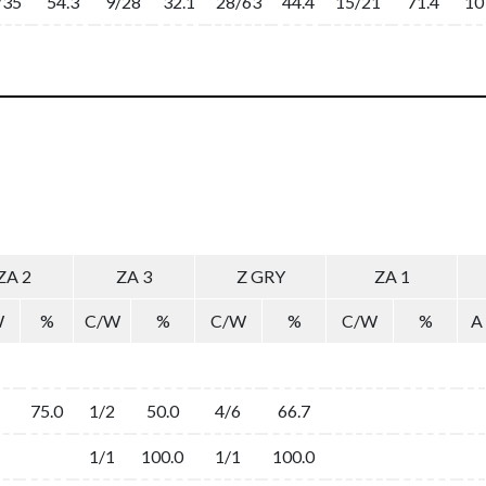
/35
54.3
9/28
32.1
28/63
44.4
15/21
71.4
10
ZA 2
ZA 3
Z GRY
ZA 1
W
%
C/W
%
C/W
%
C/W
%
A
75.0
1/2
50.0
4/6
66.7
1/1
100.0
1/1
100.0