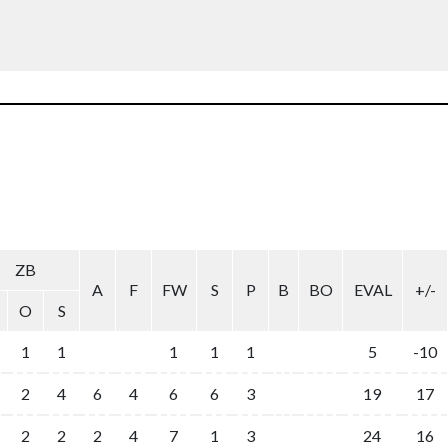
ZB
A
F
FW
S
P
B
BO
EVAL
+/-
O
S
1
1
1
1
1
5
-10
2
4
6
4
6
6
3
19
17
2
2
2
4
7
1
3
24
16