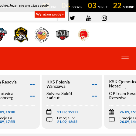
40
04
03
22
ookie. Jeżeli nie wyrażasz zgody
OWROCŁAW
Wyrażam zgodę »
--
--
KSK Qemetic
 Resovia
KKS Polonia
Noteć
w
Warszawa
Inowrocław
--
--
Kotwica
Solvera Sokół
OPTeam Reso
łobrzeg
Łańcut
Rzeszów
09, 18:00
21.09, 19:00
26.09, 15
ocje TV
Emocje TV
Emocje T
09, 17:55
21.09, 18:55
26.09, 14