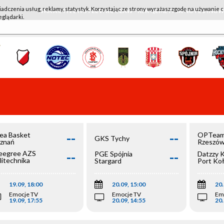
iadczenia usług, reklamy, statystyk. Korzystając ze strony wyrażasz zgodę na używanie c
WKK ACTIVE HOTEL WROCŁAW - KSK QEMETICA NOTEĆ IN
eglądarki.
--
--
ea Basket
OPTeam
GKS Tychy
znań
Rzeszó
--
--
egree AZS
PGE Spójnia
Datzzy 
litechnika
Stargard
Port Ko
olska
19.09, 18:00
20.09, 15:00
20.
Emocje TV
Emocje TV
Em
19.09, 17:55
20.09, 14:55
20.