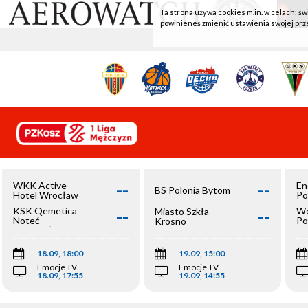
Ta strona używa cookies m.in. w celach: św
powinieneś zmienić ustawienia swojej prz
--
--
WKK Active
En
BS Polonia Bytom
Hotel Wrocław
Po
--
--
KSK Qemetica
We
Miasto Szkła
Noteć
Po
Krosno
Inowrocław
Op
18.09, 18:00
19.09, 15:00
Emocje TV
Emocje TV
18.09, 17:55
19.09, 14:55