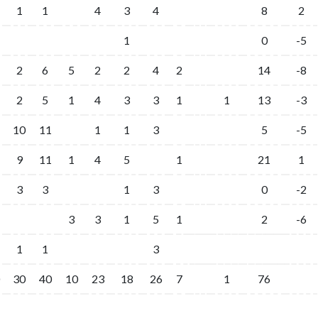
1
1
4
3
4
8
2
1
0
-5
2
6
5
2
2
4
2
14
-8
2
5
1
4
3
3
1
1
13
-3
10
11
1
1
3
5
-5
9
11
1
4
5
1
21
1
3
3
1
3
0
-2
3
3
1
5
1
2
-6
1
1
3
30
40
10
23
18
26
7
1
76