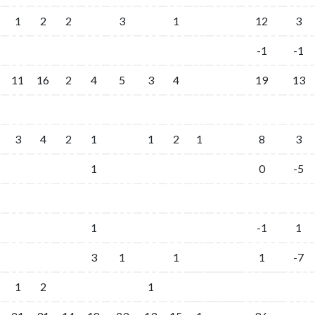
1
2
2
3
1
12
3
-1
-1
11
16
2
4
5
3
4
19
13
3
4
2
1
1
2
1
8
3
1
0
-5
1
-1
1
3
1
1
1
-7
1
2
1