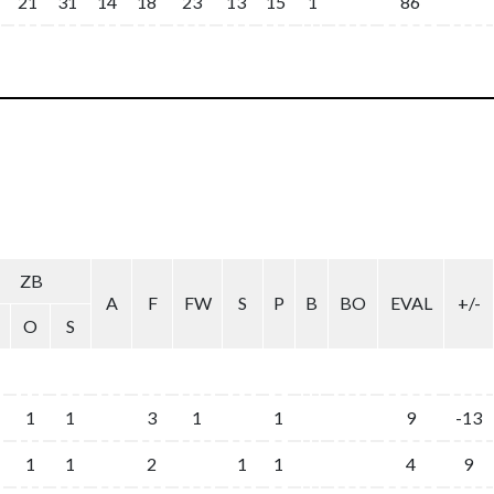
21
31
14
18
23
13
15
1
86
ZB
A
F
FW
S
P
B
BO
EVAL
+/-
O
S
1
1
3
1
1
9
-13
1
1
2
1
1
4
9