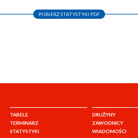
POBIERZ STATYSTYKI PDF
TABELE
DRUŻYNY
TERMINARZ
ZAWODNICY
STATYSTYKI
WIADOMOŚCI