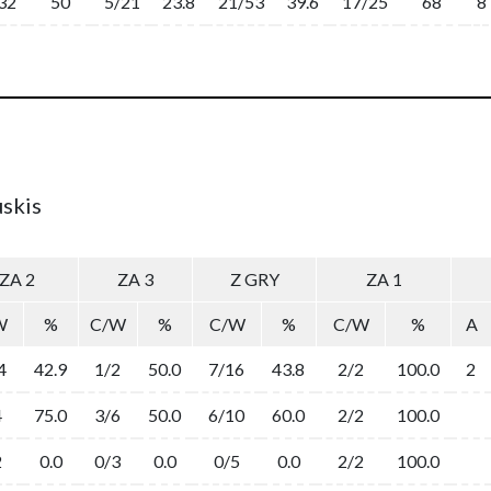
32
50
5/21
23.8
21/53
39.6
17/25
68
8
uskis
ZA 2
ZA 3
Z GRY
ZA 1
W
%
C/W
%
C/W
%
C/W
%
A
4
42.9
1/2
50.0
7/16
43.8
2/2
100.0
2
4
75.0
3/6
50.0
6/10
60.0
2/2
100.0
2
0.0
0/3
0.0
0/5
0.0
2/2
100.0