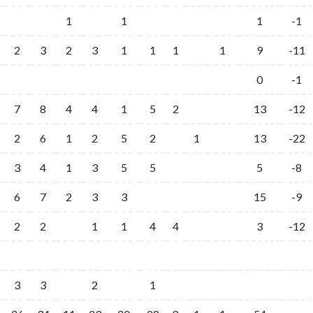
1
1
1
-1
2
3
2
3
1
1
1
1
9
-11
0
-1
7
8
4
4
1
5
2
13
-12
2
6
1
2
5
2
1
13
-22
3
4
1
3
5
5
5
-8
6
7
2
3
3
15
-9
2
2
1
1
4
4
3
-12
3
3
2
1