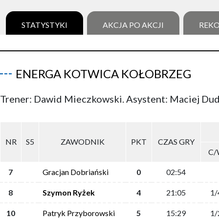
STATYSTYKI
AKCJA PO AKCJI
REK
ENERGA KOTWICA KOŁOBRZEG
Trener: Dawid Mieczkowski. Asystent: Maciej Du
NR
S5
ZAWODNIK
PKT
CZAS GRY
C/
7
Gracjan Dobriański
0
02:54
8
Szymon Ryżek
4
21:05
1/
10
Patryk Przyborowski
5
15:29
1/