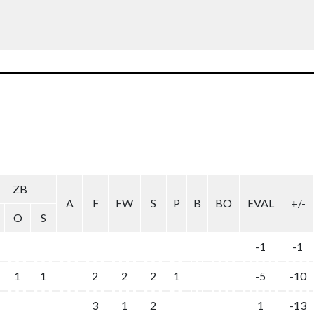
ZB
A
F
FW
S
P
B
BO
EVAL
+/-
O
S
-1
-1
1
1
2
2
2
1
-5
-10
3
1
2
1
-13