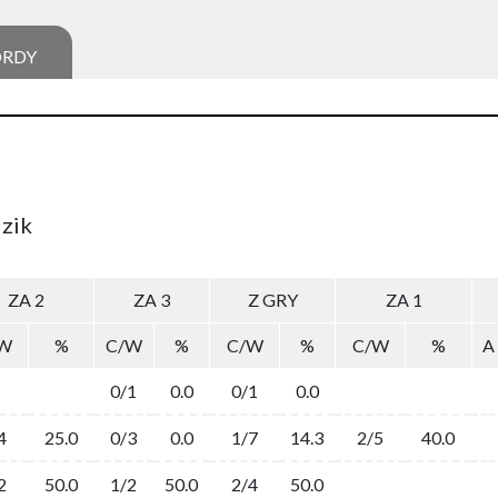
ORDY
dzik
ZA 2
ZA 3
Z GRY
ZA 1
W
%
C/W
%
C/W
%
C/W
%
A
0/1
0.0
0/1
0.0
4
25.0
0/3
0.0
1/7
14.3
2/5
40.0
2
50.0
1/2
50.0
2/4
50.0