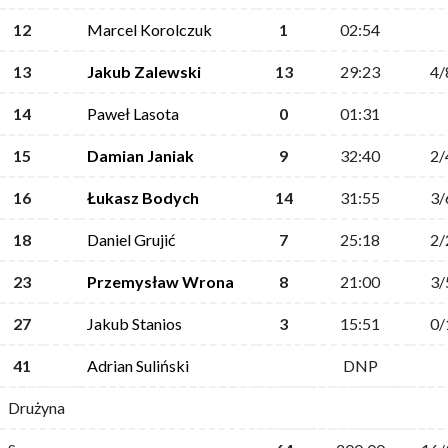
12
Marcel Korolczuk
1
02:54
13
Jakub Zalewski
13
29:23
4/
14
Paweł Lasota
0
01:31
15
Damian Janiak
9
32:40
2/
16
Łukasz Bodych
14
31:55
3/
18
Daniel Grujić
7
25:18
2/
23
Przemysław Wrona
8
21:00
3/
27
Jakub Stanios
3
15:51
0/
41
Adrian Suliński
DNP
Drużyna