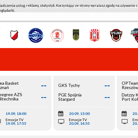
iadczenia usług, reklamy, statystyk. Korzystając ze strony wyrażasz zgodę na używanie c
WKK ACTIVE HOTEL WROCŁAW - KSK QEMETICA NOTEĆ IN
eglądarki.
--
--
ea Basket
OPTeam
GKS Tychy
znań
Rzeszó
--
--
egree AZS
PGE Spójnia
Datzzy 
litechnika
Stargard
Port Ko
olska
19.09, 18:00
20.09, 15:00
20.
Emocje TV
Emocje TV
Em
19.09, 17:55
20.09, 14:55
20.