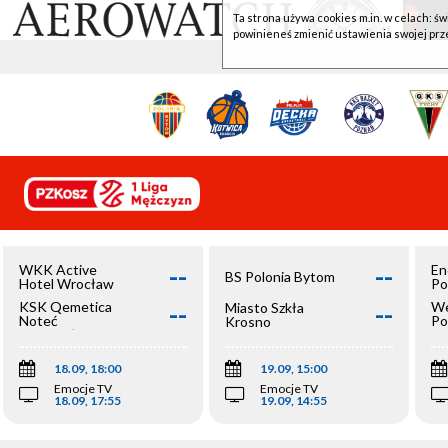
Ta strona używa cookies m.in. w celach: św
powinieneś zmienić ustawienia swojej prz
--
--
WKK Active
En
BS Polonia Bytom
Hotel Wrocław
Po
--
--
KSK Qemetica
We
Miasto Szkła
Noteć
Po
Krosno
Inowrocław
Op
18.09, 18:00
19.09, 15:00
Emocje TV
Emocje TV
18.09, 17:55
19.09, 14:55