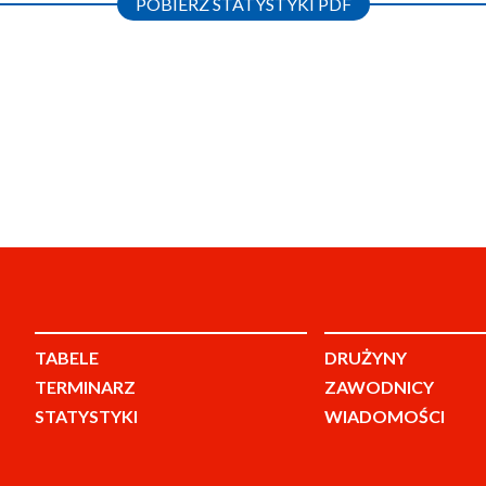
POBIERZ STATYSTYKI PDF
TABELE
DRUŻYNY
TERMINARZ
ZAWODNICY
STATYSTYKI
WIADOMOŚCI