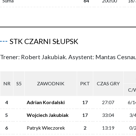
Suma
64
200:00
16/
STK CZARNI SŁUPSK
Trener: Robert Jakubiak. Asystent: Mantas Cesna
NR
S5
ZAWODNIK
PKT
CZAS GRY
C/
4
Adrian Kordalski
17
27:07
6/1
5
Wojciech Jakubiak
17
33:04
3/
6
Patryk Wieczorek
2
13:19
0/