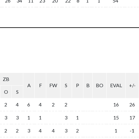
26
34
11
23
20
22
8
1
1
54
ZB
A
F
FW
S
P
B
BO
EVAL
+/-
O
S
2
4
6
4
2
2
16
26
3
3
1
1
3
1
15
17
2
2
3
4
4
3
2
1
-1