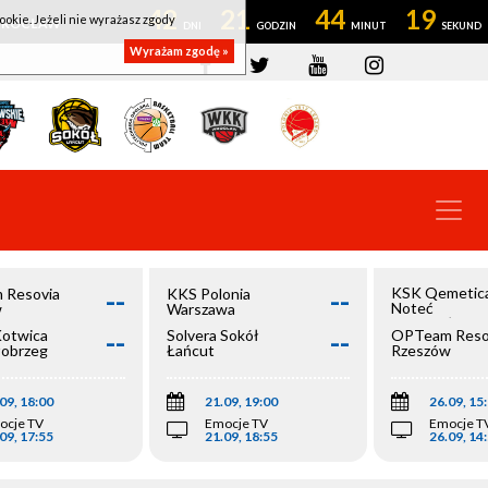
42
21
44
19
ookie. Jeżeli nie wyrażasz zgody
OWROCŁAW
Wyrażam zgodę »
--
--
KSK Qemetic
 Resovia
KKS Polonia
Noteć
w
Warszawa
Inowrocław
--
--
Kotwica
Solvera Sokół
OPTeam Reso
łobrzeg
Łańcut
Rzeszów
09, 18:00
21.09, 19:00
26.09, 15
ocje TV
Emocje TV
Emocje T
09, 17:55
21.09, 18:55
26.09, 14