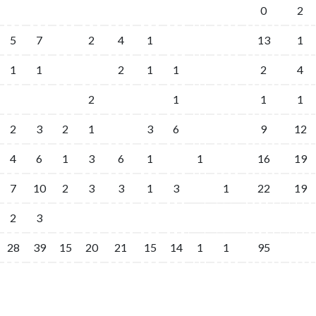
0
2
5
7
2
4
1
13
1
1
1
2
1
1
2
4
2
1
1
1
2
3
2
1
3
6
9
12
4
6
1
3
6
1
1
16
19
7
10
2
3
3
1
3
1
22
19
2
3
28
39
15
20
21
15
14
1
1
95