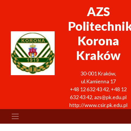
AZS
Politechni
Korona
Kraków
30-001
Kraków
,
ul.Kamienna 17
+48 12 632 43 42
,
+48 12
632 43 42
,
azs@pk.edu.pl
http://www.csir.pk.edu.pl