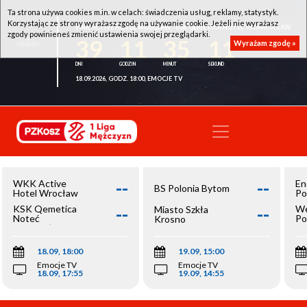
Ta strona używa cookies m.in. w celach: świadczenia usług, reklamy, statystyk.
Korzystając ze strony wyrażasz zgodę na używanie cookie. Jeżeli nie wyrażasz
WKK ACTIVE HOTEL WROCŁAW - KSK QEMETICA NOTEĆ INOWROCŁAW
zgody powinieneś zmienić ustawienia swojej przeglądarki.
39
11
35
11
Wyrażam zgodę »
18.09.2026, GODZ. 18:00, EMOCJE TV
--
--
WKK Active
En
BS Polonia Bytom
Hotel Wrocław
Po
--
--
KSK Qemetica
We
Miasto Szkła
Noteć
Po
Krosno
Inowrocław
Op
18.09, 18:00
19.09, 15:00
Emocje TV
Emocje TV
18.09, 17:55
19.09, 14:55