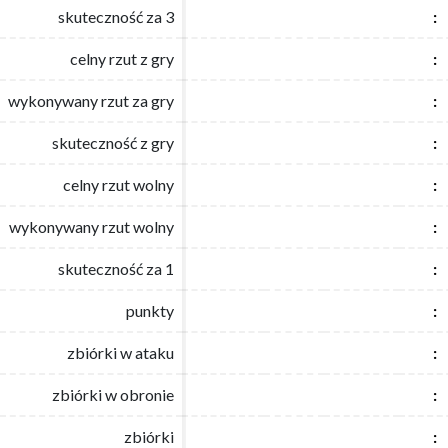
skuteczność za 3
skuteczność za 3
:
:
celny rzut z gry
celny rzut z gry
:
:
wykonywany rzut za gry
wykonywany rzut za gry
:
:
skuteczność z gry
skuteczność z gry
:
:
celny rzut wolny
celny rzut wolny
:
:
wykonywany rzut wolny
wykonywany rzut wolny
:
:
skuteczność za 1
skuteczność za 1
:
:
punkty
punkty
:
:
zbiórki w ataku
zbiórki w ataku
:
:
zbiórki w obronie
zbiórki w obronie
:
:
zbiórki
zbiórki
:
: