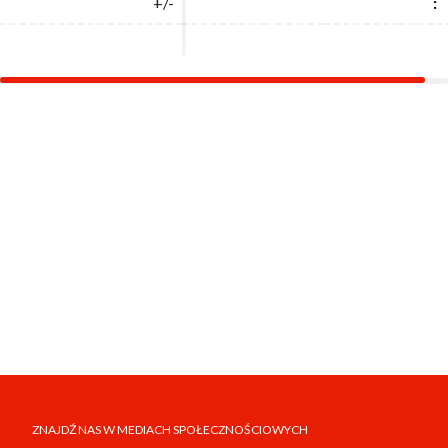
+/-
+/-
:
:
ZNAJDŹ NAS W MEDIACH SPOŁECZNOŚCIOWYCH