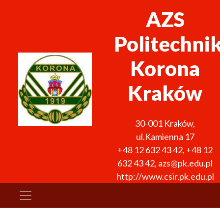
AZS
Politechni
Korona
Kraków
30-001
Kraków
,
ul.Kamienna 17
+48 12 632 43 42
,
+48 12
632 43 42
,
azs@pk.edu.pl
http://www.csir.pk.edu.pl