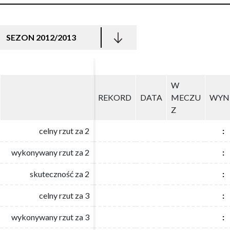
SEZON 2012/2013
W
W
REKORD
REKORD
DATA
DATA
MECZU
MECZU
WYN
WYN
Z
Z
celny rzut za 2
celny rzut za 2
:
:
wykonywany rzut za 2
wykonywany rzut za 2
:
:
skuteczność za 2
skuteczność za 2
:
:
celny rzut za 3
celny rzut za 3
:
:
wykonywany rzut za 3
wykonywany rzut za 3
:
: