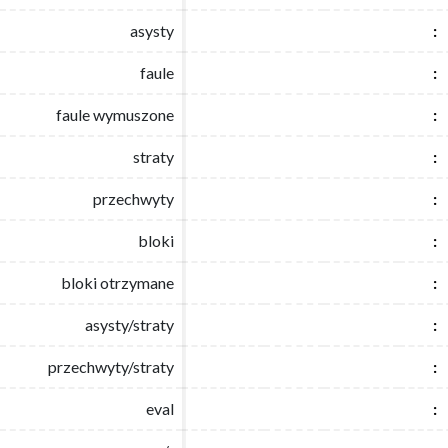
asysty
asysty
:
:
faule
faule
:
:
faule wymuszone
faule wymuszone
:
:
straty
straty
:
:
przechwyty
przechwyty
:
:
bloki
bloki
:
:
bloki otrzymane
bloki otrzymane
:
:
asysty/straty
asysty/straty
:
:
przechwyty/straty
przechwyty/straty
:
:
eval
eval
:
: