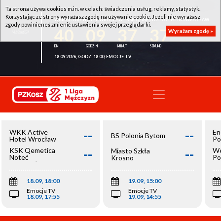
Ta strona używa cookies m.in. w celach: świadczenia usług, reklamy, statystyk.
Korzystając ze strony wyrażasz zgodę na używanie cookie. Jeżeli nie wyrażasz
WKK ACTIVE HOTEL WROCŁAW - KSK QEMETICA NOTEĆ INOWROCŁAW
zgody powinieneś zmienić ustawienia swojej przeglądarki.
40
09
37
37
Wyrażam zgodę »
18.09.2026, GODZ. 18:00, EMOCJE TV
--
--
WKK Active
En
BS Polonia Bytom
Hotel Wrocław
Po
--
--
KSK Qemetica
We
Miasto Szkła
Noteć
Po
Krosno
Inowrocław
Op
18.09, 18:00
19.09, 15:00
Emocje TV
Emocje TV
18.09, 17:55
19.09, 14:55