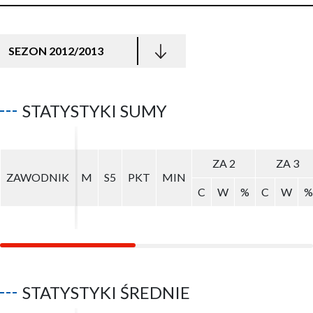
SEZON 2012/2013
STATYSTYKI SUMY
ZA 2
ZA 2
ZA 3
ZA 3
ZAWODNIK
ZAWODNIK
M
M
S5
S5
PKT
PKT
MIN
MIN
C
C
W
W
%
%
C
C
W
W
%
%
STATYSTYKI ŚREDNIE