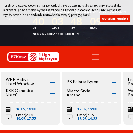
Ta strona używa cookies m.in. w celach: świadczenia usług, reklamy, statystyk.
Korzystając ze strony wyrażasz zgodę na używanie cookie. Jeżeli nie wyrażasz
WKK ACTIVE HOTEL WROCŁAW - KSK QEMETICA NOTEĆ INOWROCŁAW
zgody powinieneś zmienić ustawienia swojej przeglądarki.
40
03
48
09
Wyrażam zgodę »
18.09.2026, GODZ. 18:00, EMOCJE TV
--
--
WKK Active
En
BS Polonia Bytom
Hotel Wrocław
Po
--
--
KSK Qemetica
We
Miasto Szkła
Noteć
Po
Krosno
Inowrocław
Op
18.09, 18:00
19.09, 15:00
Emocje TV
Emocje TV
18.09, 17:55
19.09, 14:55