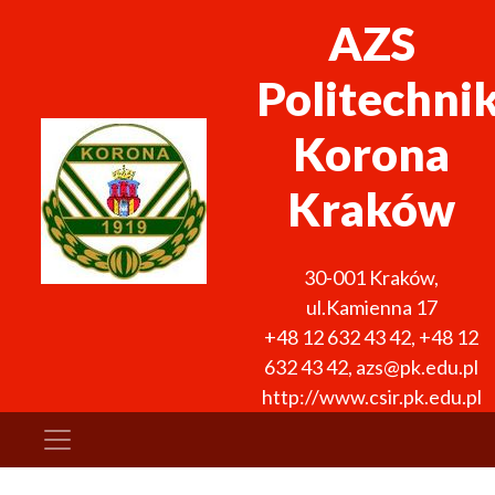
AZS
Politechni
Korona
Kraków
30-001
Kraków
,
ul.Kamienna 17
+48 12 632 43 42
,
+48 12
632 43 42
,
azs@pk.edu.pl
http://www.csir.pk.edu.pl