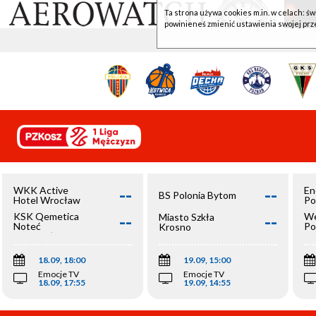
Ta strona używa cookies m.in. w celach: św
powinieneś zmienić ustawienia swojej prz
--
--
WKK Active
En
BS Polonia Bytom
Hotel Wrocław
Po
--
--
KSK Qemetica
We
Miasto Szkła
Noteć
Po
Krosno
Inowrocław
Op
18.09, 18:00
19.09, 15:00
Emocje TV
Emocje TV
18.09, 17:55
19.09, 14:55