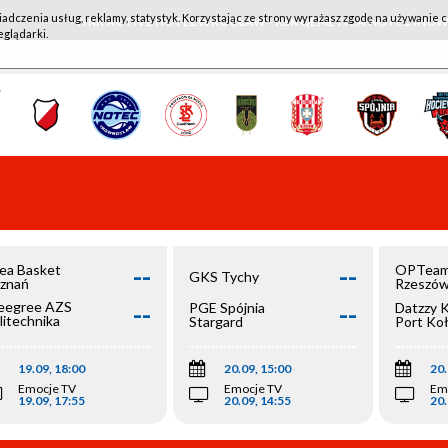
iadczenia usług, reklamy, statystyk. Korzystając ze strony wyrażasz zgodę na używanie c
WKK ACTIVE HOTEL WROCŁAW - KSK QEMETICA NOTEĆ IN
eglądarki.
--
--
ea Basket
OPTeam
GKS Tychy
znań
Rzeszó
--
--
egree AZS
PGE Spójnia
Datzzy 
litechnika
Stargard
Port Ko
olska
19.09, 18:00
20.09, 15:00
20.
Emocje TV
Emocje TV
Em
19.09, 17:55
20.09, 14:55
20.