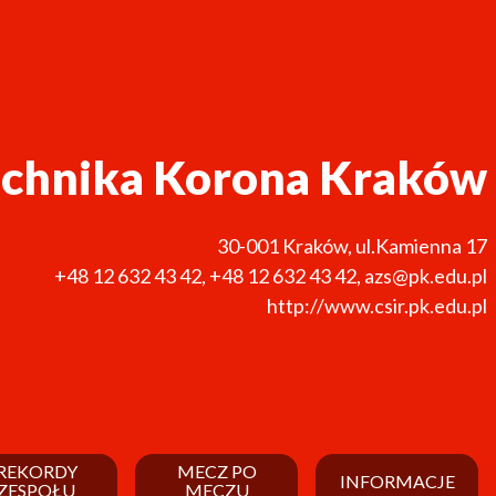
echnika Korona Kraków
30-001
Kraków
,
ul.Kamienna 17
+48 12 632 43 42
,
+48 12 632 43 42
,
azs@pk.edu.pl
http://www.csir.pk.edu.pl
REKORDY
MECZ PO
INFORMACJE
ZESPOŁU
MECZU