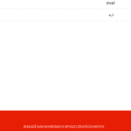
eval
+/-
ZNAJDŹ NAS W MEDIACH SPOŁECZNOŚCIOWYCH