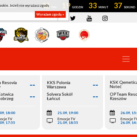
42
19
33
36
ookie. Jeżeli nie wyrażasz zgody
OWROCŁAW
Wyrażam zgodę »
--
--
KSK Qemetic
 Resovia
KKS Polonia
Noteć
w
Warszawa
Inowrocław
--
--
Kotwica
Solvera Sokół
OPTeam Reso
łobrzeg
Łańcut
Rzeszów
09, 18:00
21.09, 19:00
26.09, 15
ocje TV
Emocje TV
Emocje T
09, 17:55
21.09, 18:55
26.09, 14