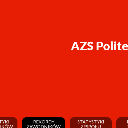
AZS Polit
TYKI
REKORDY
STATYSTYKI
IKÓW
ZAWODNIKÓW
ZESPOŁU