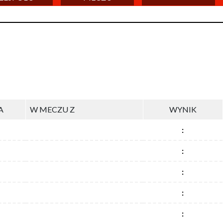
A
W MECZU Z
WYNIK
:
:
:
:
: