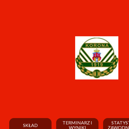
TERMINARZ I
STATYS
SKŁAD
WYNIKI
ZAWODN