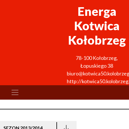
Energa
Kotwica
Kołobrzeg
78-100
Kołobrzeg
,
Łopuskiego 38
biuro@kotwica50.kolobrzeg
http://kotwica50.kolobrzeg.
SEZON 2013/2014