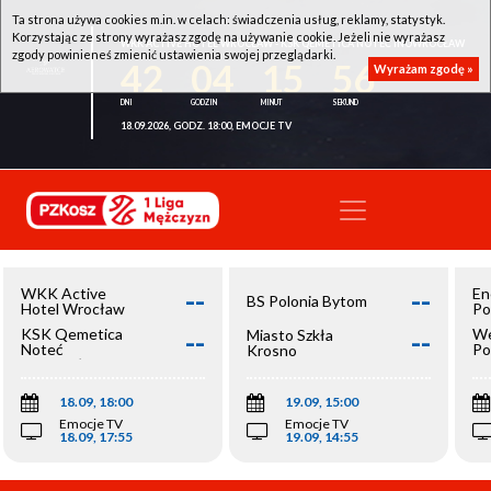
Ta strona używa cookies m.in. w celach: świadczenia usług, reklamy, statystyk.
Korzystając ze strony wyrażasz zgodę na używanie cookie. Jeżeli nie wyrażasz
WKK ACTIVE HOTEL WROCŁAW - KSK QEMETICA NOTEĆ INOWROCŁAW
zgody powinieneś zmienić ustawienia swojej przeglądarki.
42
04
15
56
Wyrażam zgodę »
18.09.2026, GODZ. 18:00, EMOCJE TV
--
--
WKK Active
En
BS Polonia Bytom
Hotel Wrocław
Po
--
--
KSK Qemetica
We
Miasto Szkła
Noteć
Po
Krosno
Inowrocław
Op
18.09, 18:00
19.09, 15:00
Emocje TV
Emocje TV
18.09, 17:55
19.09, 14:55