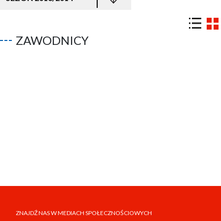
ZAWODNICY
ZNAJDŹ NAS W MEDIACH SPOŁECZNOŚCIOWYCH