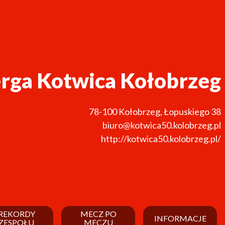
rga Kotwica Kołobrzeg
78-100
Kołobrzeg
,
Łopuskiego 38
biuro@kotwica50.kolobrzeg.pl
http://kotwica50.kolobrzeg.pl/
REKORDY
MECZ PO
INFORMACJE
ZESPOŁU
MECZU