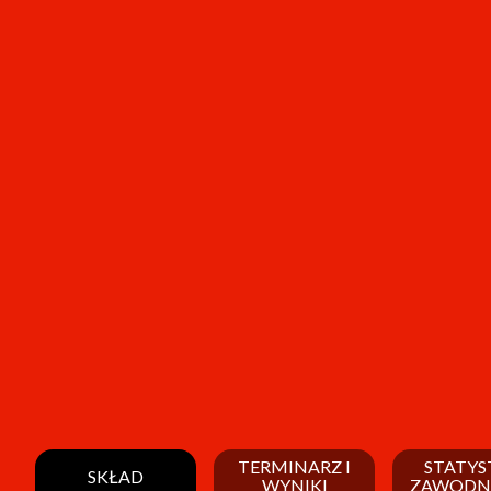
TERMINARZ I
STATYS
SKŁAD
WYNIKI
ZAWODN