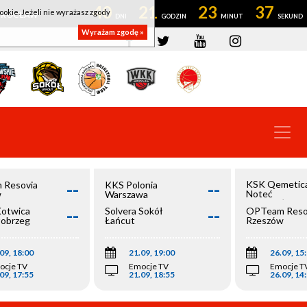
40
21
23
36
ookie. Jeżeli nie wyrażasz zgody
OWROCŁAW
Wyrażam zgodę »
--
--
KSK Qemetic
 Resovia
KKS Polonia
Noteć
w
Warszawa
Inowrocław
--
--
Kotwica
Solvera Sokół
OPTeam Reso
łobrzeg
Łańcut
Rzeszów
09, 18:00
21.09, 19:00
26.09, 15
ocje TV
Emocje TV
Emocje T
09, 17:55
21.09, 18:55
26.09, 14