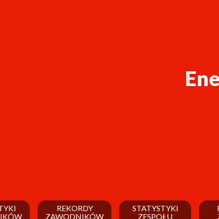
Ene
TYKI
REKORDY
STATYSTYKI
IKÓW
ZAWODNIKÓW
ZESPOŁU