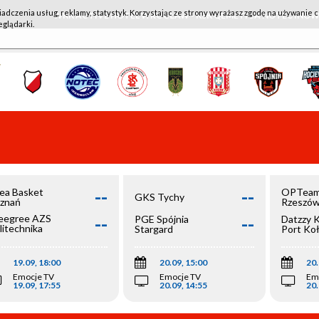
iadczenia usług, reklamy, statystyk. Korzystając ze strony wyrażasz zgodę na używanie c
WKK ACTIVE HOTEL WROCŁAW - KSK QEMETICA NOTEĆ IN
eglądarki.
--
--
ea Basket
OPTeam
GKS Tychy
znań
Rzeszó
--
--
egree AZS
PGE Spójnia
Datzzy 
litechnika
Stargard
Port Ko
olska
19.09, 18:00
20.09, 15:00
20.
Emocje TV
Emocje TV
Em
19.09, 17:55
20.09, 14:55
20.