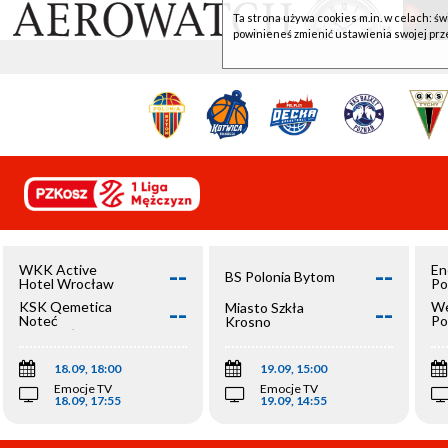
Ta strona używa cookies m.in. w celach: św
powinieneś zmienić ustawienia swojej prz
--
--
WKK Active
En
BS Polonia Bytom
Hotel Wrocław
Po
--
--
KSK Qemetica
We
Miasto Szkła
Noteć
Po
Krosno
Inowrocław
Op
18.09, 18:00
19.09, 15:00
Emocje TV
Emocje TV
18.09, 17:55
19.09, 14:55