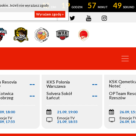
42
19
57
49
ookie. Jeżeli nie wyrażasz zgody
OWROCŁAW
Wyrażam zgodę »
--
--
KSK Qemetic
 Resovia
KKS Polonia
Noteć
w
Warszawa
Inowrocław
--
--
Kotwica
Solvera Sokół
OPTeam Reso
łobrzeg
Łańcut
Rzeszów
09, 18:00
21.09, 19:00
26.09, 15
ocje TV
Emocje TV
Emocje T
09, 17:55
21.09, 18:55
26.09, 14