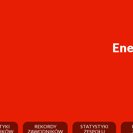
Ene
TYKI
REKORDY
STATYSTYKI
IKÓW
ZAWODNIKÓW
ZESPOŁU