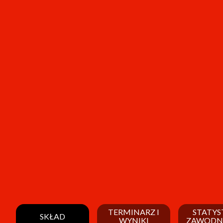
TERMINARZ I
STATYS
SKŁAD
WYNIKI
ZAWODN