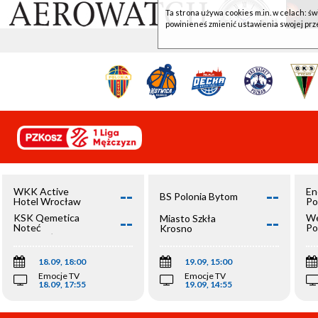
Ta strona używa cookies m.in. w celach: św
powinieneś zmienić ustawienia swojej prz
--
--
WKK Active
En
BS Polonia Bytom
Hotel Wrocław
Po
--
--
KSK Qemetica
We
Miasto Szkła
Noteć
Po
Krosno
Inowrocław
Op
18.09, 18:00
19.09, 15:00
Emocje TV
Emocje TV
18.09, 17:55
19.09, 14:55