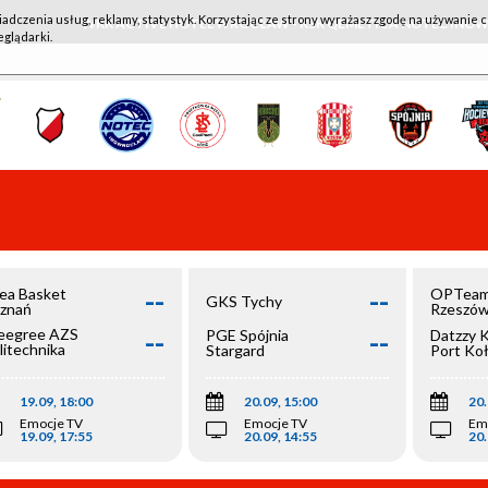
iadczenia usług, reklamy, statystyk. Korzystając ze strony wyrażasz zgodę na używanie c
WKK ACTIVE HOTEL WROCŁAW - KSK QEMETICA NOTEĆ IN
eglądarki.
--
--
ea Basket
OPTeam
GKS Tychy
znań
Rzeszó
--
--
egree AZS
PGE Spójnia
Datzzy 
litechnika
Stargard
Port Ko
olska
19.09, 18:00
20.09, 15:00
20.
Emocje TV
Emocje TV
Em
19.09, 17:55
20.09, 14:55
20.