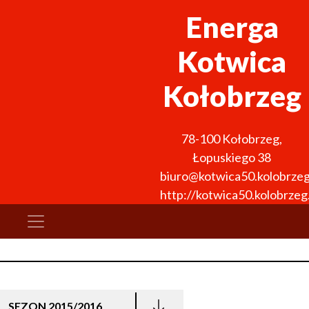
Energa
Kotwica
Kołobrzeg
78-100
Kołobrzeg
,
Łopuskiego 38
biuro@kotwica50.kolobrzeg
http://kotwica50.kolobrzeg.
SEZON 2015/2016