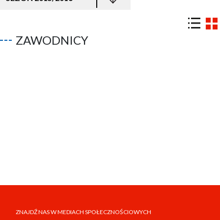
ZAWODNICY
ZNAJDŹ NAS W MEDIACH SPOŁECZNOŚCIOWYCH