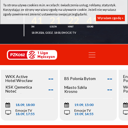
Ta strona używa cookies m.in. w celach: świadczenia usług, reklamy, statystyk.
Korzystając ze strony wyrażasz zgodę na używanie cookie. Jeżeli nie wyrażasz
WKK ACTIVE HOTEL WROCŁAW - KSK QEMETICA NOTEĆ INOWROCŁAW
zgody powinieneś zmienić ustawienia swojej przeglądarki.
41
21
22
41
Wyrażam zgodę »
18.09.2026, GODZ. 18:00, EMOCJE TV
--
--
WKK Active
En
BS Polonia Bytom
Hotel Wrocław
Po
--
--
KSK Qemetica
We
Miasto Szkła
Noteć
Po
Krosno
Inowrocław
Op
18.09, 18:00
19.09, 15:00
Emocje TV
Emocje TV
18.09, 17:55
19.09, 14:55