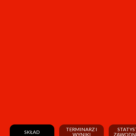
TERMINARZ I
STATYS
SKŁAD
WYNIKI
ZAWODN