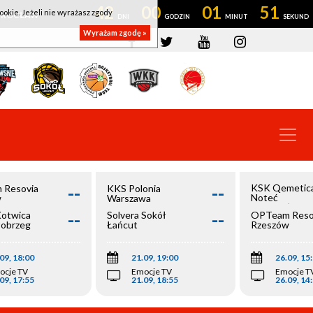
42
00
01
51
ookie. Jeżeli nie wyrażasz zgody
OWROCŁAW
Wyrażam zgodę »
--
--
KSK Qemetic
 Resovia
KKS Polonia
Noteć
w
Warszawa
Inowrocław
--
--
Kotwica
Solvera Sokół
OPTeam Reso
łobrzeg
Łańcut
Rzeszów
09, 18:00
21.09, 19:00
26.09, 15
ocje TV
Emocje TV
Emocje T
09, 17:55
21.09, 18:55
26.09, 14