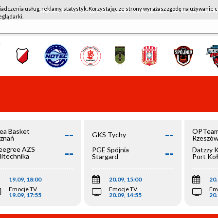
iadczenia usług, reklamy, statystyk. Korzystając ze strony wyrażasz zgodę na używanie c
WKK ACTIVE HOTEL WROCŁAW - KSK QEMETICA NOTEĆ IN
eglądarki.
--
--
ea Basket
OPTeam
GKS Tychy
znań
Rzeszó
--
--
egree AZS
PGE Spójnia
Datzzy 
litechnika
Stargard
Port Ko
olska
19.09, 18:00
20.09, 15:00
20.
Emocje TV
Emocje TV
Em
19.09, 17:55
20.09, 14:55
20.