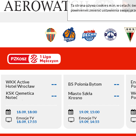
Ta strona używa cookies m.in. w celach: św
powinieneś zmienić ustawienia swojej prz
--
--
WKK Active
En
BS Polonia Bytom
Hotel Wrocław
Po
--
--
KSK Qemetica
We
Miasto Szkła
Noteć
Po
Krosno
Inowrocław
Op
18.09, 18:00
19.09, 15:00
Emocje TV
Emocje TV
18.09, 17:55
19.09, 14:55