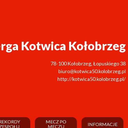
rga Kotwica Kołobrzeg
78-100
Kołobrzeg
,
Łopuskiego 38
biuro@kotwica50.kolobrzeg.pl
http://kotwica50.kolobrzeg.pl/
REKORDY
MECZ PO
INFORMACJE
ZESPOŁU
MECZU