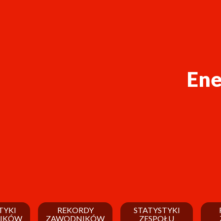
Ene
TYKI
REKORDY
STATYSTYKI
IKÓW
ZAWODNIKÓW
ZESPOŁU