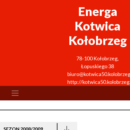
Energa
Kotwica
Kołobrzeg
78-100
Kołobrzeg
,
Łopuskiego 38
biuro@kotwica50.kolobrzeg
http://kotwica50.kolobrzeg.
SEZON 2008/2009