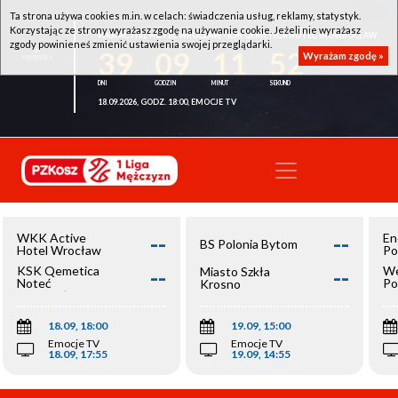
Ta strona używa cookies m.in. w celach: świadczenia usług, reklamy, statystyk.
Korzystając ze strony wyrażasz zgodę na używanie cookie. Jeżeli nie wyrażasz
WKK ACTIVE HOTEL WROCŁAW - KSK QEMETICA NOTEĆ INOWROCŁAW
zgody powinieneś zmienić ustawienia swojej przeglądarki.
39
09
11
52
Wyrażam zgodę »
18.09.2026, GODZ. 18:00, EMOCJE TV
--
--
WKK Active
En
BS Polonia Bytom
Hotel Wrocław
Po
--
--
KSK Qemetica
We
Miasto Szkła
Noteć
Po
Krosno
Inowrocław
Op
18.09, 18:00
19.09, 15:00
Emocje TV
Emocje TV
18.09, 17:55
19.09, 14:55