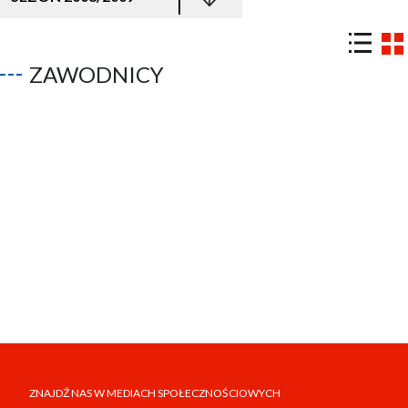
ZAWODNICY
ZNAJDŹ NAS W MEDIACH SPOŁECZNOŚCIOWYCH