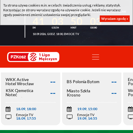
Ta strona używa cookies m.in. w celach: świadczenia usług, reklamy, statystyk.
Korzystając ze strony wyrażasz zgodę na używanie cookie. Jeżeli nie wyrażasz
WKK ACTIVE HOTEL WROCŁAW - KSK QEMETICA NOTEĆ INOWROCŁAW
zgody powinieneś zmienić ustawienia swojej przeglądarki.
41
03
50
02
Wyrażam zgodę »
18.09.2026, GODZ. 18:00, EMOCJE TV
--
--
WKK Active
En
BS Polonia Bytom
Hotel Wrocław
Po
--
--
KSK Qemetica
We
Miasto Szkła
Noteć
Po
Krosno
Inowrocław
Op
18.09, 18:00
19.09, 15:00
Emocje TV
Emocje TV
18.09, 17:55
19.09, 14:55