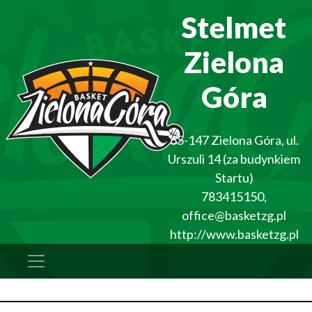
Stelmet
Zielona
Góra
65-147
Zielona Góra
,
ul.
Urszuli 14 (za budynkiem
Startu)
783415150
,
office@basketzg.pl
http://www.basketzg.pl