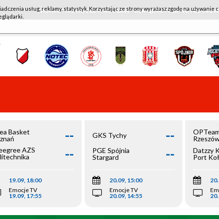
iadczenia usług, reklamy, statystyk. Korzystając ze strony wyrażasz zgodę na używanie c
WKK ACTIVE HOTEL WROCŁAW - KSK QEMETICA NOTEĆ IN
eglądarki.
--
--
ea Basket
OPTeam
GKS Tychy
znań
Rzeszó
--
--
egree AZS
PGE Spójnia
Datzzy 
litechnika
Stargard
Port Ko
olska
19.09, 18:00
20.09, 15:00
20.
Emocje TV
Emocje TV
Em
19.09, 17:55
20.09, 14:55
20.