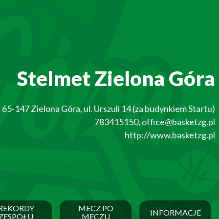
Stelmet Zielona Góra
65-147
Zielona Góra
,
ul. Urszuli 14 (za budynkiem Startu)
783415150
,
office@basketzg.pl
http://www.basketzg.pl
REKORDY
MECZ PO
INFORMACJE
ZESPOŁU
MECZU