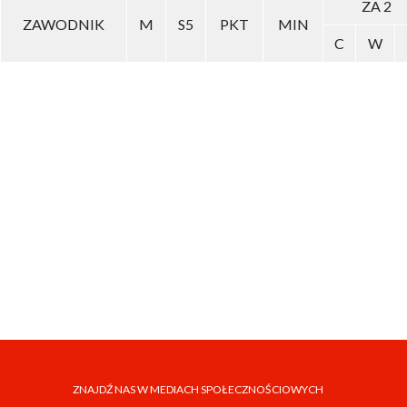
ZA 2
ZAWODNIK
M
S5
PKT
MIN
C
W
ZNAJDŹ NAS W MEDIACH SPOŁECZNOŚCIOWYCH