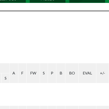
A
F
FW
S
P
B
BO
EVAL
+/-
S