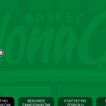
TYKI
REKORDY
STATYSTYKI
IKÓW
ZAWODNIKÓW
ZESPOŁU