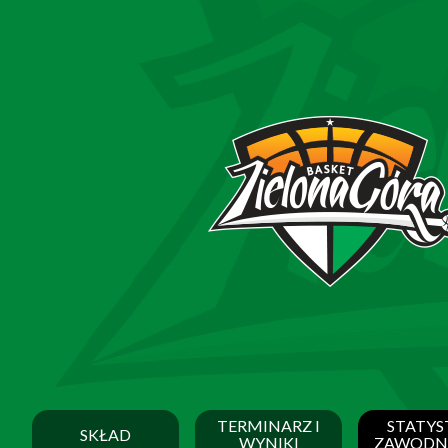
TERMINARZ I
STATYS
SKŁAD
WYNIKI
ZAWODN