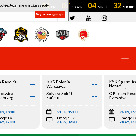
43
07
04
32
ookie. Jeżeli nie wyrażasz zgody
OWROCŁAW
Wyrażam zgodę »
--
--
KSK Qemetic
 Resovia
KKS Polonia
Noteć
w
Warszawa
Inowrocław
--
--
Kotwica
Solvera Sokół
OPTeam Reso
łobrzeg
Łańcut
Rzeszów
09, 18:00
21.09, 19:00
26.09, 15
ocje TV
Emocje TV
Emocje T
09, 17:55
21.09, 18:55
26.09, 14