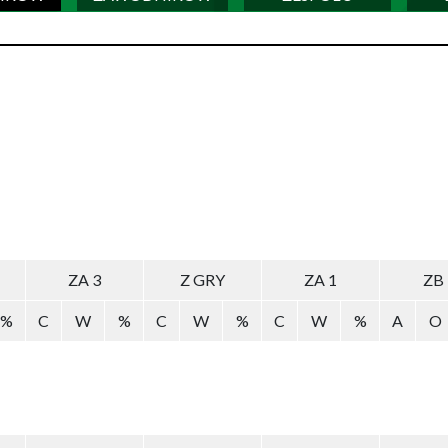
ZA 3
Z GRY
ZA 1
ZB
%
C
W
%
C
W
%
C
W
%
A
O