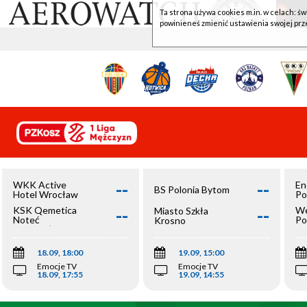
Ta strona używa cookies m.in. w celach: św
powinieneś zmienić ustawienia swojej prz
--
--
WKK Active
En
BS Polonia Bytom
Hotel Wrocław
Po
--
--
KSK Qemetica
We
Miasto Szkła
Noteć
Po
Krosno
Inowrocław
Op
18.09, 18:00
19.09, 15:00
Emocje TV
Emocje TV
18.09, 17:55
19.09, 14:55