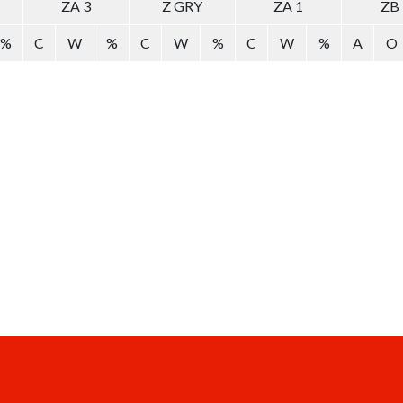
ZA 3
Z GRY
ZA 1
ZB
%
C
W
%
C
W
%
C
W
%
A
O