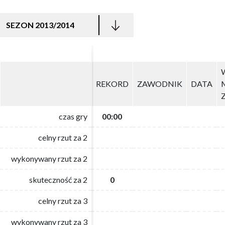
SEZON 2013/2014
REKORD
REKORD
ZAWODNIK
ZAWODNIK
DATA
DATA
czas gry
czas gry
00:00
00:00
celny rzut za 2
celny rzut za 2
wykonywany rzut za 2
wykonywany rzut za 2
skuteczność za 2
skuteczność za 2
0
0
celny rzut za 3
celny rzut za 3
wykonywany rzut za 3
wykonywany rzut za 3