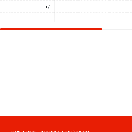
+/-
+/-