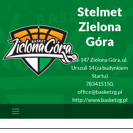
Stelmet
Zielona
Góra
65-147
Zielona Góra
,
ul.
Urszuli 14 (za budynkiem
Startu)
783415150
,
office@basketzg.pl
http://www.basketzg.pl