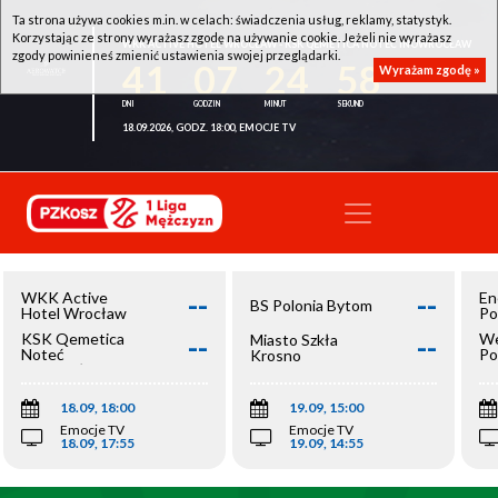
Ta strona używa cookies m.in. w celach: świadczenia usług, reklamy, statystyk.
Korzystając ze strony wyrażasz zgodę na używanie cookie. Jeżeli nie wyrażasz
WKK ACTIVE HOTEL WROCŁAW - KSK QEMETICA NOTEĆ INOWROCŁAW
zgody powinieneś zmienić ustawienia swojej przeglądarki.
41
07
24
57
Wyrażam zgodę »
18.09.2026, GODZ. 18:00, EMOCJE TV
--
--
WKK Active
En
BS Polonia Bytom
Hotel Wrocław
Po
--
--
KSK Qemetica
We
Miasto Szkła
Noteć
Po
Krosno
Inowrocław
Op
18.09, 18:00
19.09, 15:00
Emocje TV
Emocje TV
18.09, 17:55
19.09, 14:55