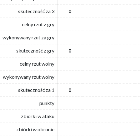
skuteczność za 3
skuteczność za 3
0
0
celny rzut z gry
celny rzut z gry
wykonywany rzut za gry
wykonywany rzut za gry
skuteczność z gry
skuteczność z gry
0
0
celny rzut wolny
celny rzut wolny
wykonywany rzut wolny
wykonywany rzut wolny
skuteczność za 1
skuteczność za 1
0
0
punkty
punkty
zbiórki w ataku
zbiórki w ataku
zbiórki w obronie
zbiórki w obronie