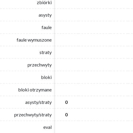
zbiórki
zbiórki
asysty
asysty
faule
faule
faule wymuszone
faule wymuszone
straty
straty
przechwyty
przechwyty
bloki
bloki
bloki otrzymane
bloki otrzymane
asysty/straty
asysty/straty
0
0
przechwyty/straty
przechwyty/straty
0
0
eval
eval