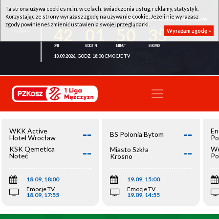
Ta strona używa cookies m.in. w celach: świadczenia usług, reklamy, statystyk.
Korzystając ze strony wyrażasz zgodę na używanie cookie. Jeżeli nie wyrażasz
WKK ACTIVE HOTEL WROCŁAW - KSK QEMETICA NOTEĆ INOWROCŁAW
zgody powinieneś zmienić ustawienia swojej przeglądarki.
42
01
50
35
Wyrażam zgodę »
18.09.2026, GODZ. 18:00, EMOCJE TV
--
--
WKK Active
En
BS Polonia Bytom
Hotel Wrocław
Po
--
--
KSK Qemetica
We
Miasto Szkła
Noteć
Po
Krosno
Inowrocław
Op
18.09, 18:00
19.09, 15:00
Emocje TV
Emocje TV
18.09, 17:55
19.09, 14:55