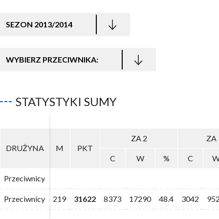
SEZON 2013/2014
WYBIERZ PRZECIWNIKA:
STATYSTYKI SUMY
ZA 2
ZA 2
ZA 
ZA 
DRUŻYNA
DRUŻYNA
M
M
PKT
PKT
C
C
W
W
%
%
C
C
Przeciwnicy
Przeciwnicy
Przeciwnicy
Przeciwnicy
219
219
31622
31622
8373
8373
17290
17290
48.4
48.4
3042
3042
95
95