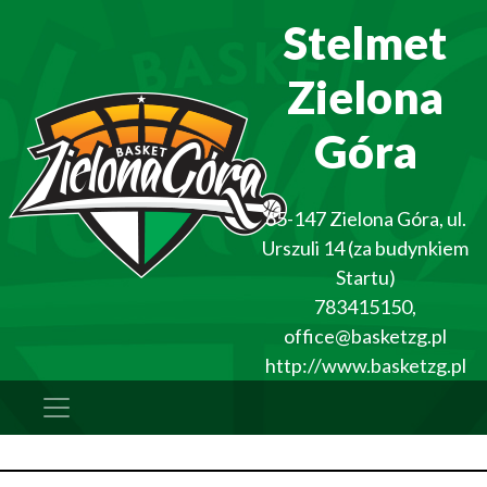
Stelmet
Zielona
Góra
65-147
Zielona Góra
,
ul.
Urszuli 14 (za budynkiem
Startu)
783415150
,
office@basketzg.pl
http://www.basketzg.pl