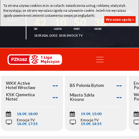
Ta strona używa cookies m.in. w celach: świadczenia usług, reklamy, statystyk.
Korzystając ze strony wyrażasz zgodę na używanie cookie. Jeżeli nie wyrażasz
WKK ACTIVE HOTEL WROCŁAW - KSK QEMETICA NOTEĆ INOWROCŁAW
zgody powinieneś zmienić ustawienia swojej przeglądarki.
42
10
50
38
Wyrażam zgodę »
18.09.2026, GODZ. 18:00, EMOCJE TV
--
--
WKK Active
En
BS Polonia Bytom
Hotel Wrocław
Po
--
--
KSK Qemetica
We
Miasto Szkła
Noteć
Po
Krosno
Inowrocław
Op
18.09, 18:00
19.09, 15:00
Emocje TV
Emocje TV
18.09, 17:55
19.09, 14:55