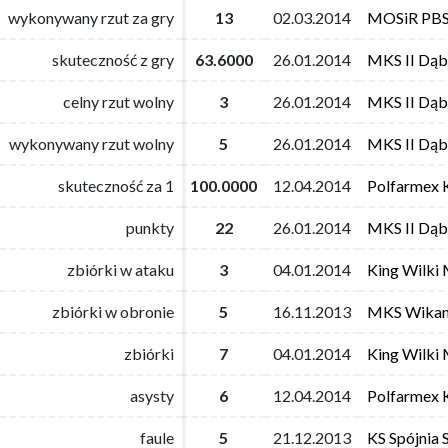
wykonywany rzut za gry
wykonywany rzut za gry
13
13
02.03.2014
02.03.2014
MOSiR PBS
MOSiR PBS
skuteczność z gry
skuteczność z gry
63.6000
63.6000
26.01.2014
26.01.2014
MKS II Dąb
MKS II Dąb
celny rzut wolny
celny rzut wolny
3
3
26.01.2014
26.01.2014
MKS II Dąb
MKS II Dąb
wykonywany rzut wolny
wykonywany rzut wolny
5
5
26.01.2014
26.01.2014
MKS II Dąb
MKS II Dąb
skuteczność za 1
skuteczność za 1
100.0000
100.0000
12.04.2014
12.04.2014
Polfarmex 
Polfarmex 
punkty
punkty
22
22
26.01.2014
26.01.2014
MKS II Dąb
MKS II Dąb
zbiórki w ataku
zbiórki w ataku
3
3
04.01.2014
04.01.2014
King Wilki 
King Wilki 
zbiórki w obronie
zbiórki w obronie
5
5
16.11.2013
16.11.2013
MKS Wikana 
MKS Wikana 
zbiórki
zbiórki
7
7
04.01.2014
04.01.2014
King Wilki 
King Wilki 
asysty
asysty
6
6
12.04.2014
12.04.2014
Polfarmex 
Polfarmex 
faule
faule
5
5
21.12.2013
21.12.2013
KS Spójnia 
KS Spójnia 