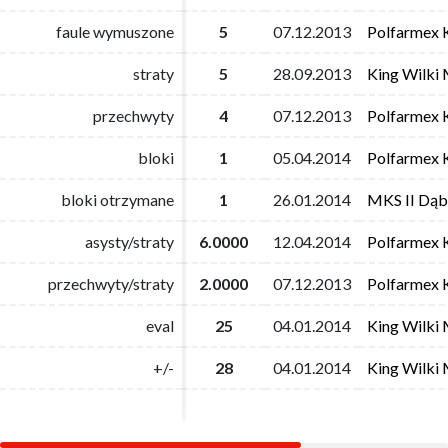
faule wymuszone
faule wymuszone
5
5
07.12.2013
07.12.2013
Polfarmex 
Polfarmex 
straty
straty
5
5
28.09.2013
28.09.2013
King Wilki 
King Wilki 
przechwyty
przechwyty
4
4
07.12.2013
07.12.2013
Polfarmex 
Polfarmex 
bloki
bloki
1
1
05.04.2014
05.04.2014
Polfarmex 
Polfarmex 
bloki otrzymane
bloki otrzymane
1
1
26.01.2014
26.01.2014
MKS II Dąb
MKS II Dąb
asysty/straty
asysty/straty
6.0000
6.0000
12.04.2014
12.04.2014
Polfarmex 
Polfarmex 
przechwyty/straty
przechwyty/straty
2.0000
2.0000
07.12.2013
07.12.2013
Polfarmex 
Polfarmex 
eval
eval
25
25
04.01.2014
04.01.2014
King Wilki 
King Wilki 
+/-
+/-
28
28
04.01.2014
04.01.2014
King Wilki 
King Wilki 