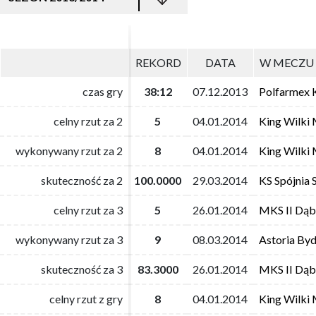
REKORD
REKORD
DATA
DATA
W MECZU 
W MECZU 
czas gry
czas gry
38:12
38:12
07.12.2013
07.12.2013
Polfarmex 
Polfarmex 
celny rzut za 2
celny rzut za 2
5
5
04.01.2014
04.01.2014
King Wilki 
King Wilki 
wykonywany rzut za 2
wykonywany rzut za 2
8
8
04.01.2014
04.01.2014
King Wilki 
King Wilki 
skuteczność za 2
skuteczność za 2
100.0000
100.0000
29.03.2014
29.03.2014
KS Spójnia 
KS Spójnia 
celny rzut za 3
celny rzut za 3
5
5
26.01.2014
26.01.2014
MKS II Dąb
MKS II Dąb
wykonywany rzut za 3
wykonywany rzut za 3
9
9
08.03.2014
08.03.2014
Astoria By
Astoria By
skuteczność za 3
skuteczność za 3
83.3000
83.3000
26.01.2014
26.01.2014
MKS II Dąb
MKS II Dąb
celny rzut z gry
celny rzut z gry
8
8
04.01.2014
04.01.2014
King Wilki 
King Wilki 