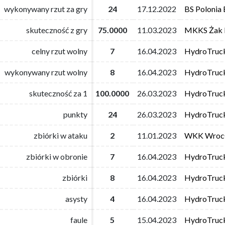
wykonywany rzut za gry
wykonywany rzut za gry
24
24
17.12.2022
17.12.2022
BS Polonia
BS Polonia
skuteczność z gry
skuteczność z gry
75.0000
75.0000
11.03.2023
11.03.2023
MKKS Żak 
MKKS Żak 
celny rzut wolny
celny rzut wolny
7
7
16.04.2023
16.04.2023
HydroTruc
HydroTruc
wykonywany rzut wolny
wykonywany rzut wolny
8
8
16.04.2023
16.04.2023
HydroTruc
HydroTruc
skuteczność za 1
skuteczność za 1
100.0000
100.0000
26.03.2023
26.03.2023
HydroTruc
HydroTruc
punkty
punkty
24
24
26.03.2023
26.03.2023
HydroTruc
HydroTruc
zbiórki w ataku
zbiórki w ataku
2
2
11.01.2023
11.01.2023
WKK Wroc
WKK Wroc
zbiórki w obronie
zbiórki w obronie
7
7
16.04.2023
16.04.2023
HydroTruc
HydroTruc
zbiórki
zbiórki
8
8
16.04.2023
16.04.2023
HydroTruc
HydroTruc
asysty
asysty
4
4
16.04.2023
16.04.2023
HydroTruc
HydroTruc
faule
faule
5
5
15.04.2023
15.04.2023
HydroTruc
HydroTruc