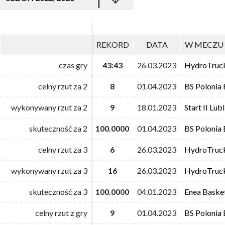
REKORD
REKORD
DATA
DATA
W MECZU 
W MECZU 
czas gry
czas gry
43:43
43:43
26.03.2023
26.03.2023
HydroTruc
HydroTruc
celny rzut za 2
celny rzut za 2
8
8
01.04.2023
01.04.2023
BS Polonia
BS Polonia
wykonywany rzut za 2
wykonywany rzut za 2
9
9
18.01.2023
18.01.2023
Start II Lubl
Start II Lubl
skuteczność za 2
skuteczność za 2
100.0000
100.0000
01.04.2023
01.04.2023
BS Polonia
BS Polonia
celny rzut za 3
celny rzut za 3
6
6
26.03.2023
26.03.2023
HydroTruc
HydroTruc
wykonywany rzut za 3
wykonywany rzut za 3
16
16
26.03.2023
26.03.2023
HydroTruc
HydroTruc
skuteczność za 3
skuteczność za 3
100.0000
100.0000
04.01.2023
04.01.2023
Enea Baske
Enea Baske
celny rzut z gry
celny rzut z gry
9
9
01.04.2023
01.04.2023
BS Polonia
BS Polonia