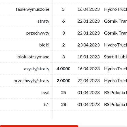
faule wymuszone
faule wymuszone
5
5
16.04.2023
16.04.2023
HydroTruc
HydroTruc
straty
straty
6
6
22.01.2023
22.01.2023
Górnik Tra
Górnik Tra
przechwyty
przechwyty
3
3
22.01.2023
22.01.2023
Górnik Tra
Górnik Tra
bloki
bloki
2
2
23.04.2023
23.04.2023
HydroTruc
HydroTruc
bloki otrzymane
bloki otrzymane
3
3
18.01.2023
18.01.2023
Start II Lubl
Start II Lubl
asysty/straty
asysty/straty
4.0000
4.0000
16.04.2023
16.04.2023
HydroTruc
HydroTruc
przechwyty/straty
przechwyty/straty
2.0000
2.0000
22.04.2023
22.04.2023
HydroTruc
HydroTruc
eval
eval
25
25
01.04.2023
01.04.2023
BS Polonia
BS Polonia
+/-
+/-
28
28
01.04.2023
01.04.2023
BS Polonia
BS Polonia