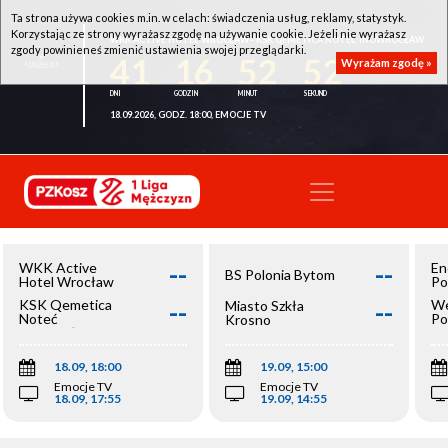
Ta strona używa cookies m.in. w celach: świadczenia usług, reklamy, statystyk.
Korzystając ze strony wyrażasz zgodę na używanie cookie. Jeżeli nie wyrażasz
WKK ACTIVE HOTEL WROCŁAW - KSK QEMETICA NOTEĆ INOWROCŁAW
zgody powinieneś zmienić ustawienia swojej przeglądarki.
41
16
52
52
Wyrażam zgodę »
18.09.2026, GODZ. 18:00, EMOCJE TV
--
--
WKK Active
En
BS Polonia Bytom
Hotel Wrocław
Po
--
--
KSK Qemetica
We
Miasto Szkła
Noteć
Po
Krosno
Inowrocław
Op
18.09, 18:00
19.09, 15:00
Emocje TV
Emocje TV
18.09, 17:55
19.09, 14:55