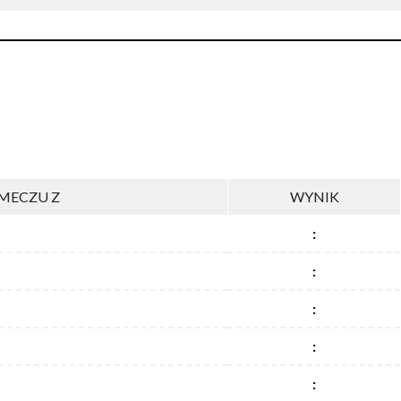
MECZU Z
WYNIK
:
:
:
:
: