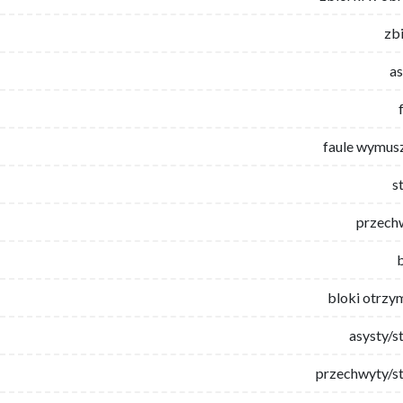
zb
as
faule wymus
s
przech
bloki otrzy
asysty/s
przechwyty/st