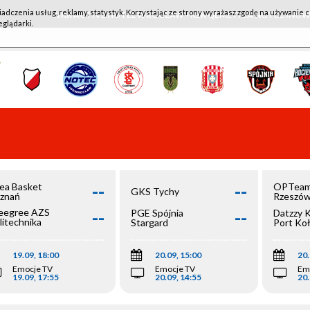
iadczenia usług, reklamy, statystyk. Korzystając ze strony wyrażasz zgodę na używanie c
WKK ACTIVE HOTEL WROCŁAW - KSK QEMETICA NOTEĆ IN
eglądarki.
--
--
ea Basket
OPTeam
GKS Tychy
znań
Rzeszó
--
--
egree AZS
PGE Spójnia
Datzzy 
litechnika
Stargard
Port Ko
olska
19.09, 18:00
20.09, 15:00
20.
Emocje TV
Emocje TV
Em
19.09, 17:55
20.09, 14:55
20.