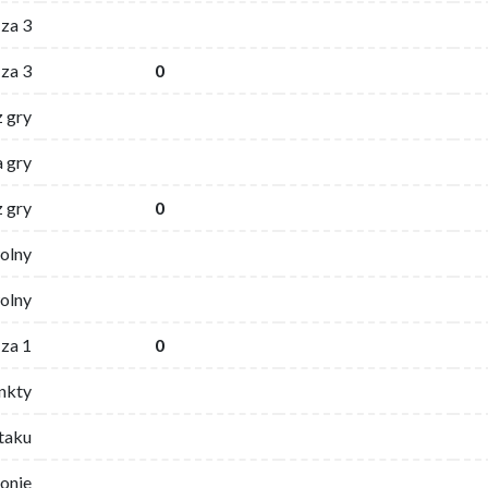
za 3
za 3
0
z gry
 gry
z gry
0
wolny
olny
za 1
0
nkty
ataku
ronie