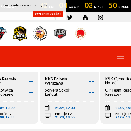
42
04
03
50
ookie. Jeżeli nie wyrażasz zgody
OWROCŁAW
Wyrażam zgodę »
--
--
KSK Qemetic
 Resovia
KKS Polonia
Noteć
w
Warszawa
Inowrocław
--
--
Kotwica
Solvera Sokół
OPTeam Reso
łobrzeg
Łańcut
Rzeszów
09, 18:00
21.09, 19:00
26.09, 15
ocje TV
Emocje TV
Emocje T
09, 17:55
21.09, 18:55
26.09, 14