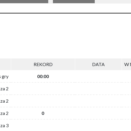
REKORD
DATA
W 
s gry
00:00
 za 2
za 2
za 2
0
 za 3