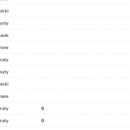
iórki
ysty
faule
zone
traty
wyty
bloki
mane
traty
0
raty
0