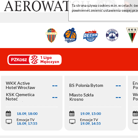
Ta strona używa cookies m.in. w celach: św
powinieneś zmienić ustawienia swojej prz
--
--
WKK Active
En
BS Polonia Bytom
Hotel Wrocław
Po
--
--
KSK Qemetica
We
Miasto Szkła
Noteć
Po
Krosno
Inowrocław
Op
18.09, 18:00
19.09, 15:00
Emocje TV
Emocje TV
18.09, 17:55
19.09, 14:55