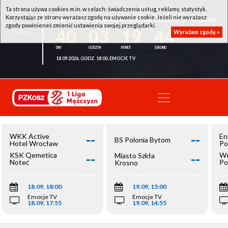
Ta strona używa cookies m.in. w celach: świadczenia usług, reklamy, statystyk.
Korzystając ze strony wyrażasz zgodę na używanie cookie. Jeżeli nie wyrażasz
WKK ACTIVE HOTEL WROCŁAW - KSK QEMETICA NOTEĆ INOWROCŁAW
zgody powinieneś zmienić ustawienia swojej przeglądarki.
40
03
19
44
Wyrażam zgodę »
18.09.2026, GODZ. 18:00, EMOCJE TV
--
--
WKK Active
En
BS Polonia Bytom
Hotel Wrocław
Po
--
--
KSK Qemetica
We
Miasto Szkła
Noteć
Po
Krosno
Inowrocław
Op
18.09, 18:00
19.09, 15:00
Emocje TV
Emocje TV
18.09, 17:55
19.09, 14:55