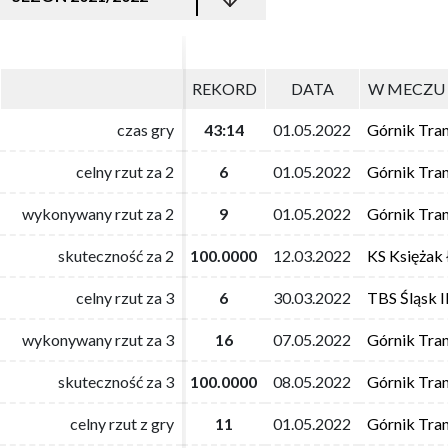
REKORD
REKORD
DATA
DATA
W MECZU 
W MECZU 
czas gry
czas gry
43:14
43:14
01.05.2022
01.05.2022
Górnik Tra
Górnik Tra
celny rzut za 2
celny rzut za 2
6
6
01.05.2022
01.05.2022
Górnik Tra
Górnik Tra
wykonywany rzut za 2
wykonywany rzut za 2
9
9
01.05.2022
01.05.2022
Górnik Tra
Górnik Tra
skuteczność za 2
skuteczność za 2
100.0000
100.0000
12.03.2022
12.03.2022
KS Księżak
KS Księżak
celny rzut za 3
celny rzut za 3
6
6
30.03.2022
30.03.2022
TBS Śląsk 
TBS Śląsk 
wykonywany rzut za 3
wykonywany rzut za 3
16
16
07.05.2022
07.05.2022
Górnik Tra
Górnik Tra
skuteczność za 3
skuteczność za 3
100.0000
100.0000
08.05.2022
08.05.2022
Górnik Tra
Górnik Tra
celny rzut z gry
celny rzut z gry
11
11
01.05.2022
01.05.2022
Górnik Tra
Górnik Tra