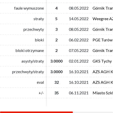
faule wymuszone
faule wymuszone
4
4
08.05.2022
08.05.2022
Górnik Tra
Górnik Tra
straty
straty
5
5
14.05.2022
14.05.2022
Weegree AZ
Weegree AZ
przechwyty
przechwyty
3
3
08.05.2022
08.05.2022
Górnik Tra
Górnik Tra
bloki
bloki
2
2
06.02.2022
06.02.2022
PGE Turów 
PGE Turów 
bloki otrzymane
bloki otrzymane
2
2
07.05.2022
07.05.2022
Górnik Tra
Górnik Tra
asysty/straty
asysty/straty
3.0000
3.0000
02.01.2022
02.01.2022
GKS Tychy
GKS Tychy
przechwyty/straty
przechwyty/straty
3.0000
3.0000
16.10.2021
16.10.2021
AZS AGH K
AZS AGH K
eval
eval
32
32
16.10.2021
16.10.2021
AZS AGH K
AZS AGH K
+/-
+/-
35
35
06.11.2021
06.11.2021
Miasto Szk
Miasto Szk