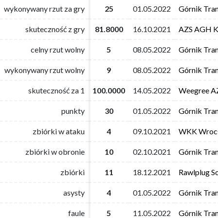
wykonywany rzut za gry
wykonywany rzut za gry
25
25
01.05.2022
01.05.2022
Górnik Tra
Górnik Tra
skuteczność z gry
skuteczność z gry
81.8000
81.8000
16.10.2021
16.10.2021
AZS AGH K
AZS AGH K
celny rzut wolny
celny rzut wolny
5
5
08.05.2022
08.05.2022
Górnik Tra
Górnik Tra
wykonywany rzut wolny
wykonywany rzut wolny
9
9
08.05.2022
08.05.2022
Górnik Tra
Górnik Tra
skuteczność za 1
skuteczność za 1
100.0000
100.0000
14.05.2022
14.05.2022
Weegree AZ
Weegree AZ
punkty
punkty
30
30
01.05.2022
01.05.2022
Górnik Tra
Górnik Tra
zbiórki w ataku
zbiórki w ataku
4
4
09.10.2021
09.10.2021
WKK Wroc
WKK Wroc
zbiórki w obronie
zbiórki w obronie
10
10
02.10.2021
02.10.2021
Górnik Tra
Górnik Tra
zbiórki
zbiórki
11
11
18.12.2021
18.12.2021
Rawlplug S
Rawlplug S
asysty
asysty
4
4
01.05.2022
01.05.2022
Górnik Tra
Górnik Tra
faule
faule
5
5
11.05.2022
11.05.2022
Górnik Tra
Górnik Tra