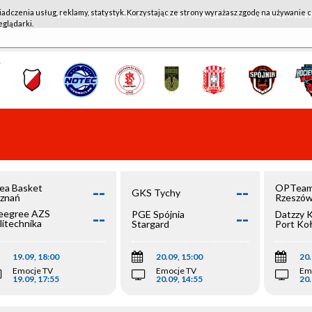
iadczenia usług, reklamy, statystyk. Korzystając ze strony wyrażasz zgodę na używanie c
WKK ACTIVE HOTEL WROCŁAW - KSK QEMETICA NOTEĆ IN
eglądarki.
--
--
ea Basket
OPTeam
GKS Tychy
znań
Rzeszó
--
--
egree AZS
PGE Spójnia
Datzzy 
litechnika
Stargard
Port Ko
olska
19.09, 18:00
20.09, 15:00
20.
Emocje TV
Emocje TV
Em
19.09, 17:55
20.09, 14:55
20.