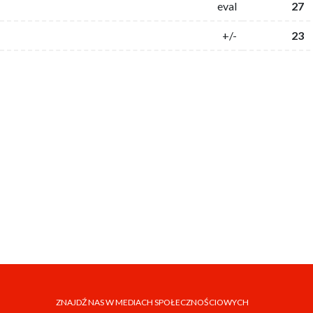
eval
27
+/-
23
ZNAJDŹ NAS W MEDIACH SPOŁECZNOŚCIOWYCH