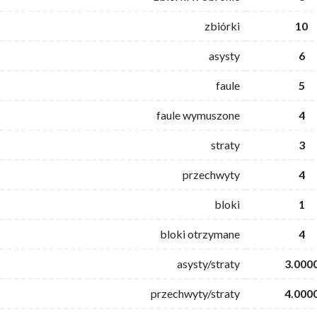
zbiórki
10
asysty
6
faule
5
faule wymuszone
4
straty
3
przechwyty
4
bloki
1
bloki otrzymane
4
asysty/straty
3.000
przechwyty/straty
4.000