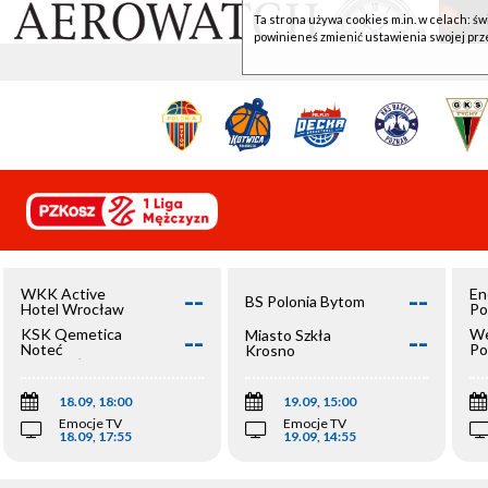
Ta strona używa cookies m.in. w celach: św
powinieneś zmienić ustawienia swojej prz
--
--
WKK Active
En
BS Polonia Bytom
Hotel Wrocław
Po
--
--
KSK Qemetica
We
Miasto Szkła
Noteć
Po
Krosno
Inowrocław
Op
18.09, 18:00
19.09, 15:00
Emocje TV
Emocje TV
18.09, 17:55
19.09, 14:55