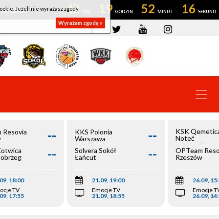
42
19
52
16
ookie. Jeżeli nie wyrażasz zgody
OWROCŁAW
Wyrażam zgodę »
--
--
KSK Qemetic
 Resovia
KKS Polonia
Noteć
w
Warszawa
Inowrocław
--
--
Kotwica
Solvera Sokół
OPTeam Reso
łobrzeg
Łańcut
Rzeszów
09, 18:00
21.09, 19:00
26.09, 15
ocje TV
Emocje TV
Emocje T
09, 17:55
21.09, 18:55
26.09, 14