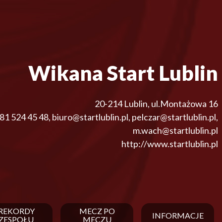
Wikana Start Lublin
20-214
Lublin
,
ul.Montażowa 16
81 524 45 48
,
biuro@startlublin.pl, pelczar@startlublin.pl,
m.wach@startlublin.pl
http://www.startlublin.pl
REKORDY
MECZ PO
INFORMACJE
ZESPOŁU
MECZU