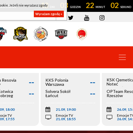
43
03
22
02
ookie. Jeżeli nie wyrażasz zgody
OWROCŁAW
Wyrażam zgodę »
--
--
KSK Qemetic
 Resovia
KKS Polonia
Noteć
w
Warszawa
Inowrocław
--
--
Kotwica
Solvera Sokół
OPTeam Reso
łobrzeg
Łańcut
Rzeszów
09, 18:00
21.09, 19:00
26.09, 15
ocje TV
Emocje TV
Emocje T
09, 17:55
21.09, 18:55
26.09, 14