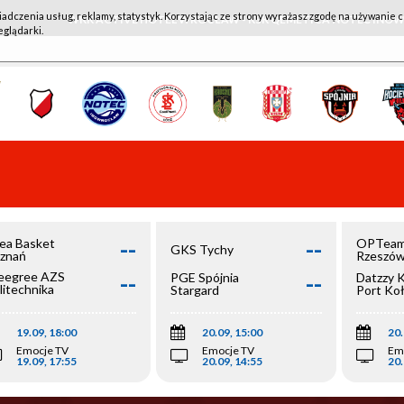
iadczenia usług, reklamy, statystyk. Korzystając ze strony wyrażasz zgodę na używanie c
WKK ACTIVE HOTEL WROCŁAW - KSK QEMETICA NOTEĆ IN
eglądarki.
--
--
ea Basket
OPTeam
GKS Tychy
znań
Rzeszó
--
--
egree AZS
PGE Spójnia
Datzzy 
litechnika
Stargard
Port Ko
olska
19.09, 18:00
20.09, 15:00
20.
Emocje TV
Emocje TV
Em
19.09, 17:55
20.09, 14:55
20.