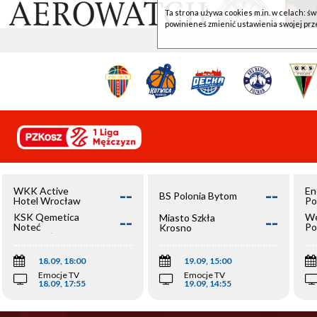
Ta strona używa cookies m.in. w celach: św
powinieneś zmienić ustawienia swojej prz
--
--
WKK Active
En
BS Polonia Bytom
Hotel Wrocław
Po
--
--
KSK Qemetica
We
Miasto Szkła
Noteć
Po
Krosno
Inowrocław
Op
18.09, 18:00
19.09, 15:00
Emocje TV
Emocje TV
18.09, 17:55
19.09, 14:55